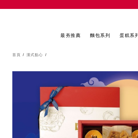
最夯推薦
麵包系列
蛋糕系
首頁
/
漢式點心
/