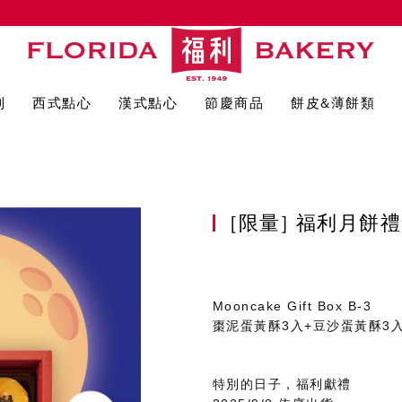
列
西式點心
漢式點心
節慶商品
餅皮&薄餅類
[限量] 福利月餅禮
Mooncake Gift Box B-3
棗泥蛋黃酥3入+豆沙蛋黃酥3
特別的日子，福利獻禮