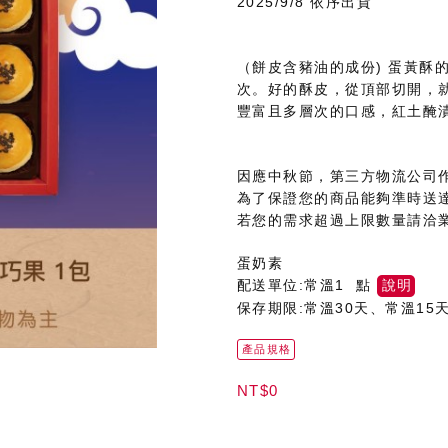
2025/9/8 依序出貨
（餅皮含豬油的成份) 蛋黃酥
次。好的酥皮，從頂部切開，
豐富且多層次的口感，紅土醃
因應中秋節，第三方物流公司
為了保證您的商品能夠準時送
若您的需求超過上限數量請洽
蛋奶素
配送單位:常溫1 點
說明
保存期限:常溫30天、常溫15
產品規格
NT$0