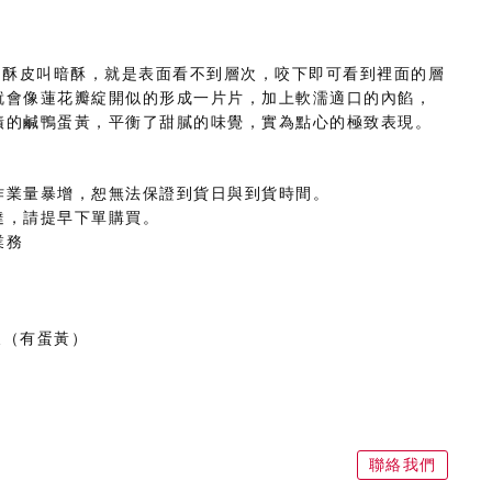
的酥皮叫暗酥，就是表面看不到層次，咬下即可看到裡面的層
就會像蓮花瓣綻開似的形成一片片，加上軟濡適口的內餡，
漬的鹹鴨蛋黃，平衡了甜膩的味覺，實為點心的極致表現。
作業量暴增，恕無法保證到貨日與到貨時間。
達，請提早下單購買。
業務
天（有蛋黃）
聯絡我們