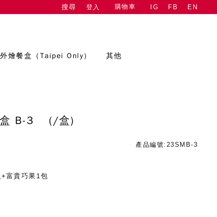
購物車
登入
IG
FB
EN
搜尋
外燴餐盒（Taipei Only）
其他
盒 B-3
(/盒)
產品編號:23SMB-3
入+富貴巧果1包