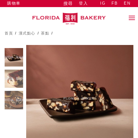
購物車
登入
IG
FB
EN
搜尋
首頁
/
漢式點心
/
茶點
/