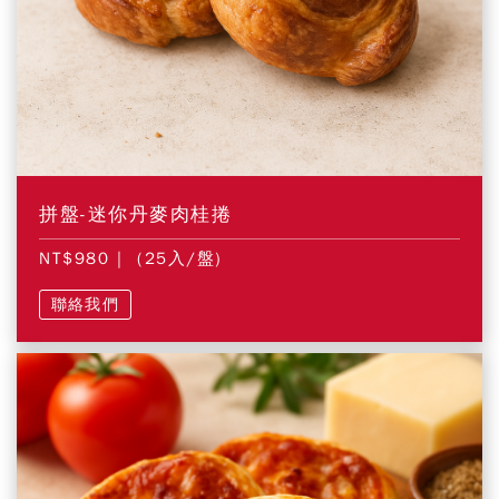
拼盤-迷你丹麥肉桂捲
NT$980
| (25入/盤)
聯絡我們