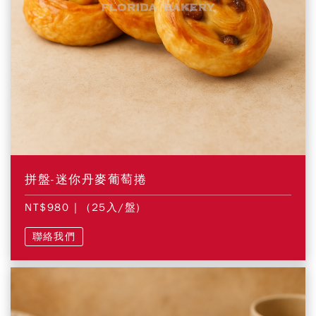
拼盤-迷你丹麥葡萄捲
NT$980
| (25入/盤)
聯絡我們