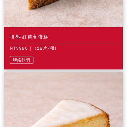
拼盤-紅蘿蔔蛋糕
NT$980
| (18片/盤)
聯絡我們