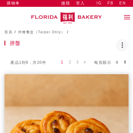
購物車
登入
IG
FB
EN
搜尋
首頁
/
外燴餐盒（Taipei Only）
/
拼盤
1
2
3
產品1到9，共20件
每頁顯示