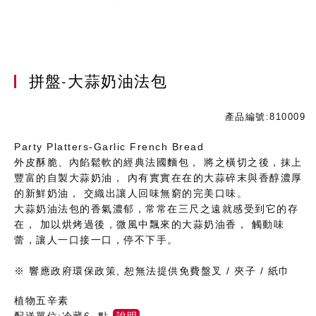
拼盤-大蒜奶油法包
產品編號:810009
Party Platters-Garlic French Bread
外皮酥脆、內餡鬆軟的經典法國麵包， 將之橫切之後，抹上
豐富的自製大蒜奶油， 內有實實在在的大蒜碎末與香醇濃厚
的新鮮奶油， 交織出讓人回味無窮的完美口味。
大蒜奶油法包的香氣濃郁，常常在三尺之遠就感受到它的存
在， 加以烘烤過後，微風中飄來的大蒜奶油香， 觸動味
蕾，讓人一口接一口，停不下手。
※ 響應政府環保政策, 恕無法提供免費盤叉 / 夾子 / 紙巾
植物五辛素