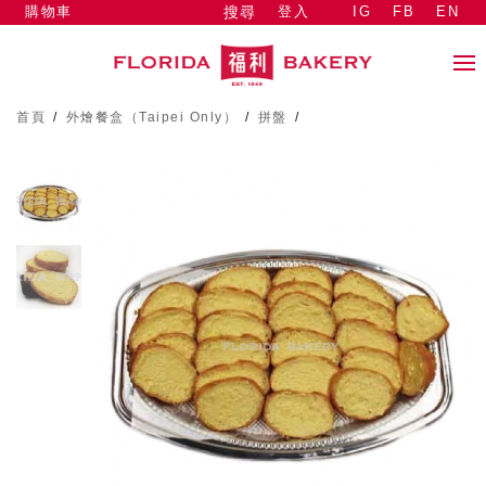
購物車
登入
IG
FB
EN
搜尋
首頁
/
外燴餐盒（Taipei Only）
/
拼盤
/