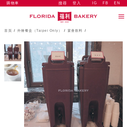
購物車
登入
IG
FB
EN
搜尋
首頁
/
外燴餐盒（Taipei Only）
/
宴會飲料
/