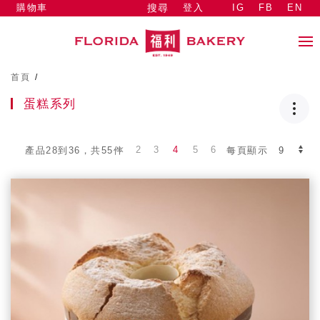
購物車
登入
IG
FB
EN
搜尋
首頁
/
蛋糕系列
2
3
4
5
6
產品28到36，共55件
每頁顯示