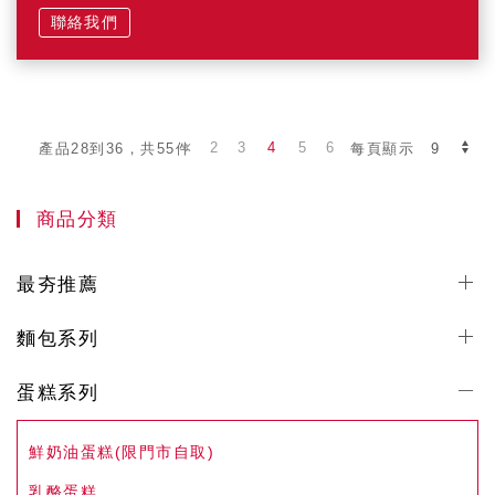
聯絡我們
2
3
4
5
6
產品28到36，共55件
每頁顯示
商品分類
最夯推薦
麵包系列
蛋糕系列
鮮奶油蛋糕(限門市自取)
乳酪蛋糕