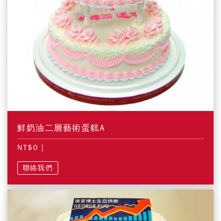
鮮奶油二層藝術蛋糕A
NT$0
|
聯絡我們