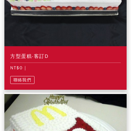
方型蛋糕-客訂D
NT$0
|
聯絡我們