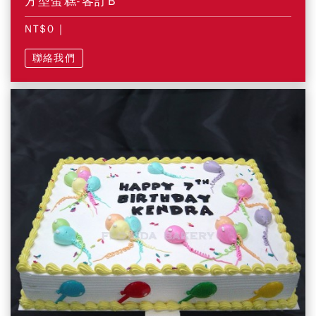
方型蛋糕-客訂B
NT$0
|
聯絡我們