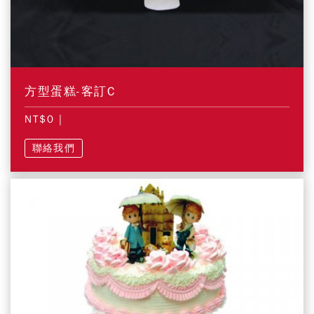
方型蛋糕-客訂C
NT$0
|
聯絡我們