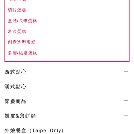
切片蛋糕
盒裝/長條蛋糕
常溫蛋糕
創意造型蛋糕
多層/結婚蛋糕
西式點心
漢式點心
節慶商品
餅皮&薄餅類
外燴餐盒（Taipei Only）