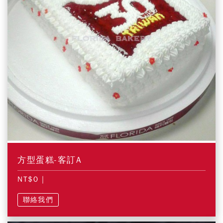
方型蛋糕-客訂A
NT$0
|
聯絡我們