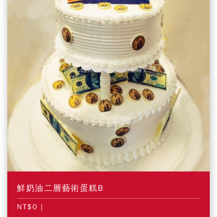
鮮奶油二層藝術蛋糕B
NT$0
|