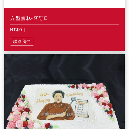
方型蛋糕-客訂E
NT$0
|
聯絡我們