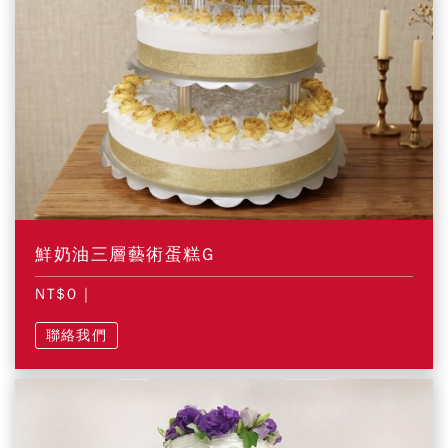
鮮奶油三層藝術蛋糕G
NT$0
|
聯絡我們