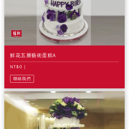
鮮花五層藝術蛋糕A
NT$0
|
聯絡我們