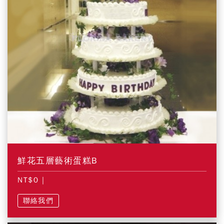
鮮花五層藝術蛋糕B
NT$0
|
聯絡我們