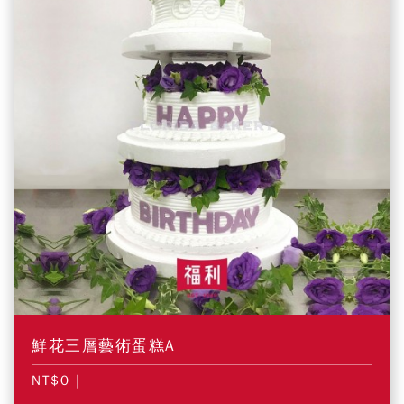
鮮花三層藝術蛋糕A
NT$0
|