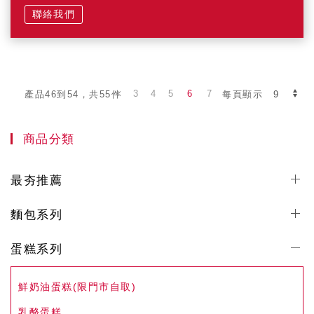
聯絡我們
3
4
5
6
7
產品46到54，共55件
每頁顯示
商品分類
最夯推薦
麵包系列
蛋糕系列
鮮奶油蛋糕(限門市自取)
乳酪蛋糕