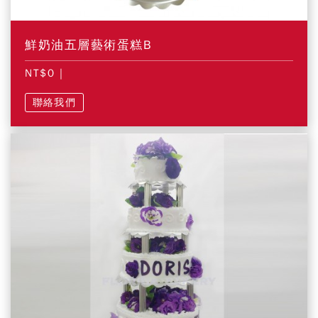
鮮奶油五層藝術蛋糕B
NT$0
|
聯絡我們