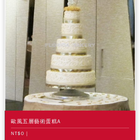
歐風五層藝術蛋糕A
NT$0
|