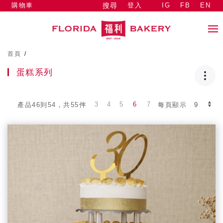
購物車
登入
IG
FB
EN
搜尋
首頁
/
蛋糕系列
3
4
5
6
7
產品46到54，共55件
每頁顯示