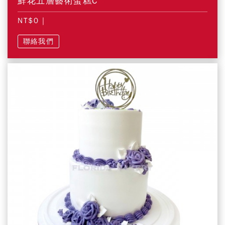
鮮花五層藝術蛋糕C
NT$0
|
聯絡我們