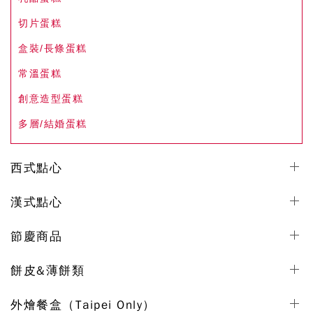
切片蛋糕
盒裝/長條蛋糕
常溫蛋糕
創意造型蛋糕
多層/結婚蛋糕
西式點心
漢式點心
節慶商品
餅皮&薄餅類
外燴餐盒（Taipei Only）