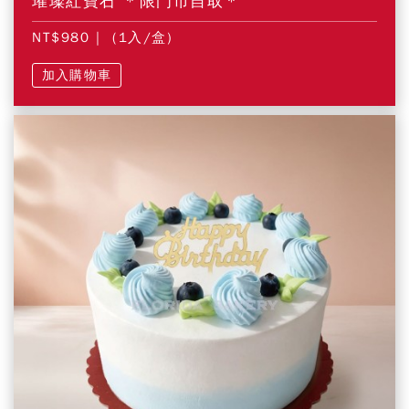
璀璨紅寶石 ＊限門市自取＊
NT$980
| (1入/盒)
加入購物車