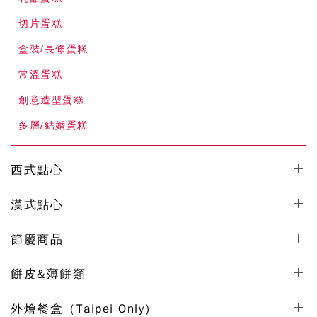
切片蛋糕
盒裝/長條蛋糕
常溫蛋糕
創意造型蛋糕
多層/結婚蛋糕
西式點心
漢式點心
節慶商品
餅皮&薄餅類
外燴餐盒（Taipei Only）