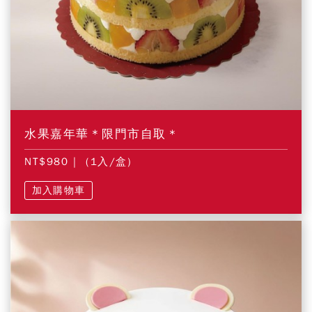
水果嘉年華＊限門市自取＊
NT$980
| (1入/盒)
加入購物車