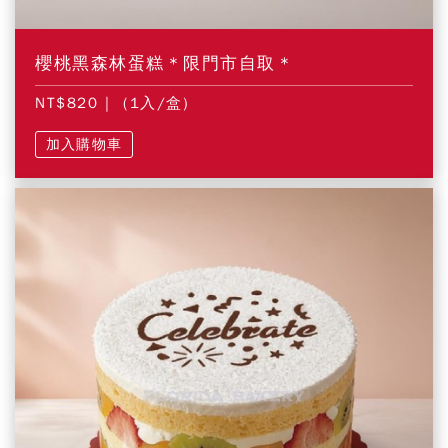
櫻桃黑森林蛋糕＊限門市自取＊
NT$820
| (1入/盒)
加入購物車