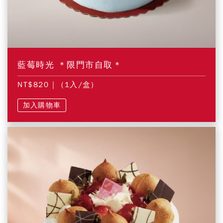
藍莓時光 ＊限門市自取＊
NT$820
| (1入/盒)
加入購物車