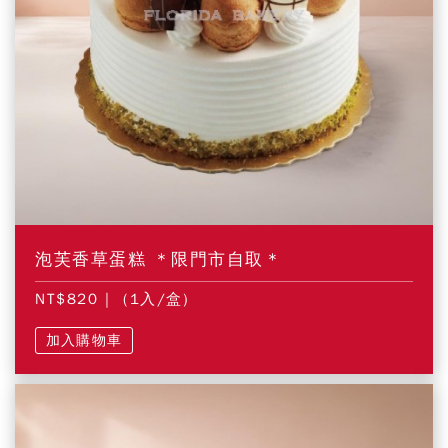
泡芙香草蛋糕 ＊限門市自取＊
NT$820
| (1入/盒)
加入購物車