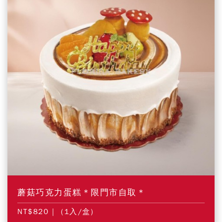
蘑菇巧克力蛋糕＊限門市自取＊
NT$820
| (1入/盒)