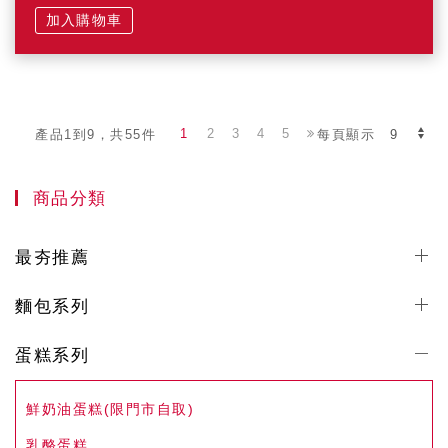
加入購物車
1
2
3
4
5
產品1到9，共55件
每頁顯示
商品分類
最夯推薦
麵包系列
蛋糕系列
鮮奶油蛋糕(限門市自取)
乳酪蛋糕