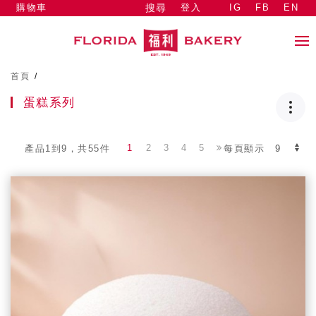
購物車
登入
IG
FB
EN
搜尋
首頁
/
蛋糕系列
1
2
3
4
5
產品1到9，共55件
每頁顯示