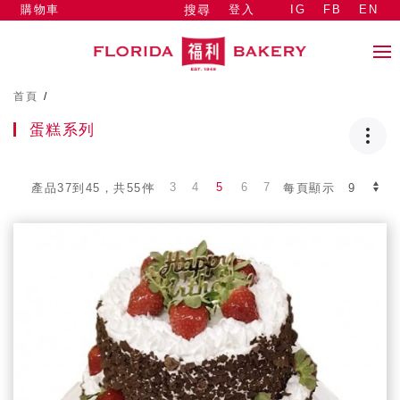
購物車
登入
IG
FB
EN
搜尋
首頁
/
蛋糕系列
3
4
5
6
7
產品37到45，共55件
每頁顯示