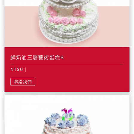
鮮奶油三層藝術蛋糕B
NT$0
|
聯絡我們