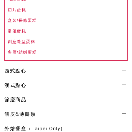
切片蛋糕
盒裝/長條蛋糕
常溫蛋糕
創意造型蛋糕
多層/結婚蛋糕
西式點心
漢式點心
節慶商品
餅皮&薄餅類
外燴餐盒（Taipei Only）