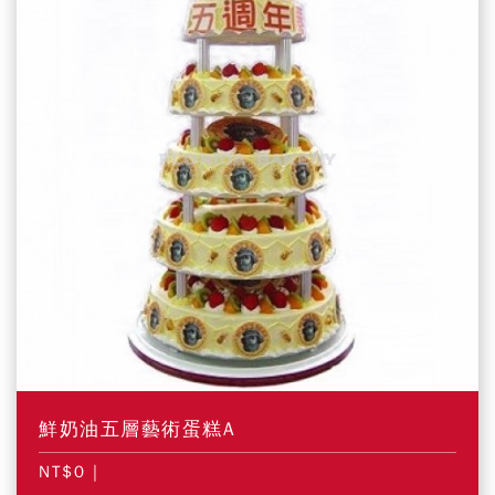
鮮奶油五層藝術蛋糕A
NT$0
|