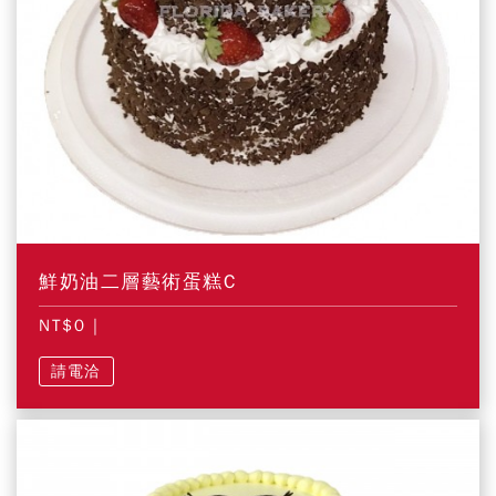
鮮奶油二層藝術蛋糕C
NT$0
|
請電洽