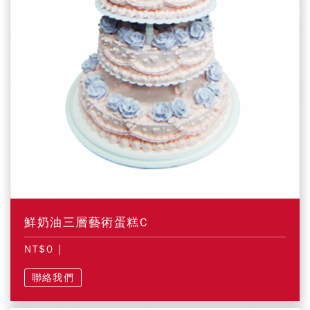
鮮奶油三層藝術蛋糕C
NT$0
|
聯絡我們