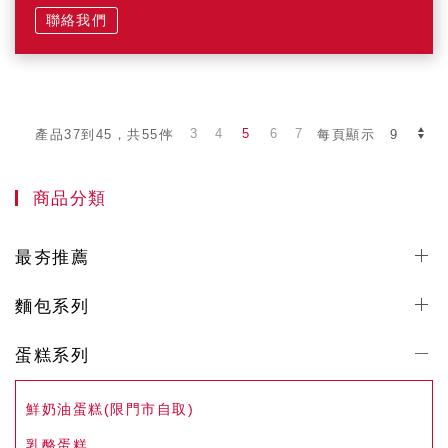
聯絡我們
3
4
5
6
7
產品37到45，共55件
每頁顯示
商品分類
最夯推薦
麵包系列
蛋糕系列
鮮奶油蛋糕(限門市自取)
乳酪蛋糕