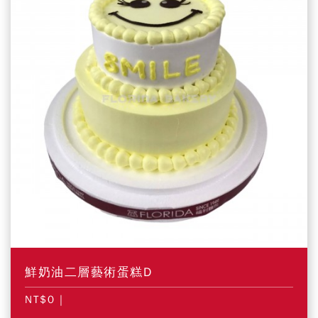
鮮奶油二層藝術蛋糕D
NT$0
|