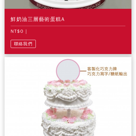
鮮奶油三層藝術蛋糕A
NT$0
|
聯絡我們