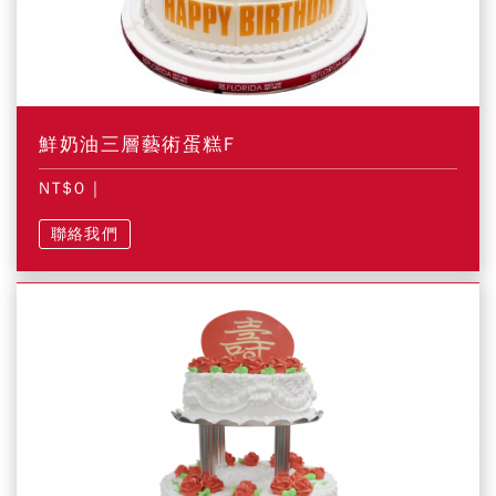
鮮奶油三層藝術蛋糕F
NT$0
|
聯絡我們