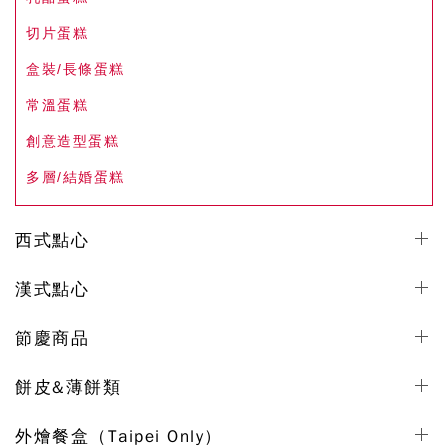
切片蛋糕
盒裝/長條蛋糕
常溫蛋糕
創意造型蛋糕
多層/結婚蛋糕
西式點心
漢式點心
節慶商品
餅皮&薄餅類
外燴餐盒（Taipei Only）