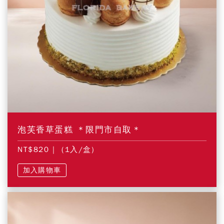
泡芙香草蛋糕 ＊限門市自取＊
NT$820
| (1入/盒)
加入購物車