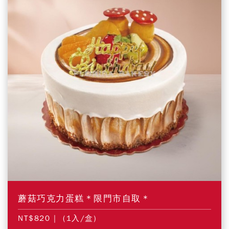
蘑菇巧克力蛋糕＊限門市自取＊
NT$820
| (1入/盒)