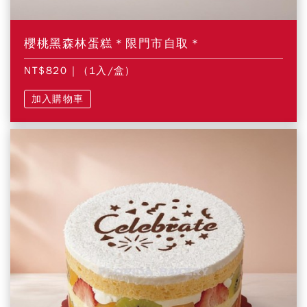
櫻桃黑森林蛋糕＊限門市自取＊
NT$820
| (1入/盒)
加入購物車