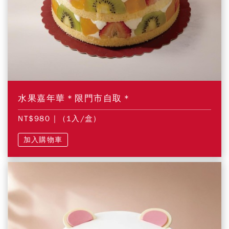
水果嘉年華＊限門市自取＊
NT$980
| (1入/盒)
加入購物車