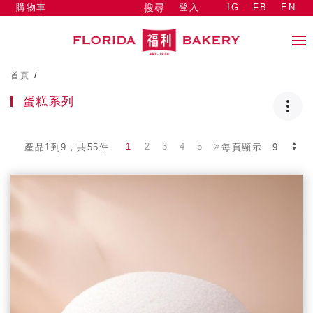
購物車
登入
IG
FB
EN
搜尋
首頁
/
蛋糕系列
1
2
3
4
5
產品1到9，共55件
每頁顯示