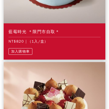
藍莓時光 ＊限門市自取＊
NT$820
| (1入/盒)
加入購物車