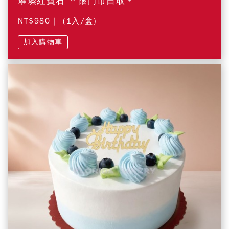
璀璨紅寶石 ＊限門市自取＊
NT$980
| (1入/盒)
加入購物車