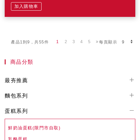
加入購物車
1
2
3
4
5
產品1到9，共55件
每頁顯示
商品分類
最夯推薦
麵包系列
蛋糕系列
鮮奶油蛋糕(限門市自取)
乳酪蛋糕