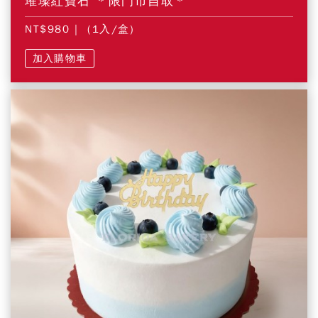
璀璨紅寶石 ＊限門市自取＊
NT$980
| (1入/盒)
加入購物車