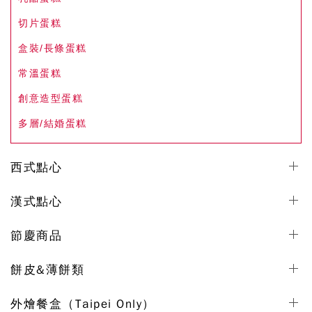
切片蛋糕
盒裝/長條蛋糕
常溫蛋糕
創意造型蛋糕
多層/結婚蛋糕
西式點心
漢式點心
節慶商品
餅皮&薄餅類
外燴餐盒（Taipei Only）