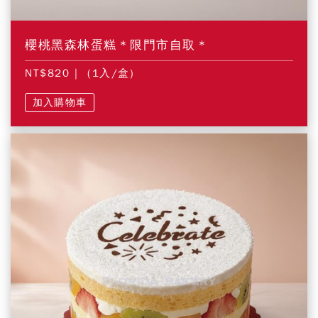
櫻桃黑森林蛋糕＊限門市自取＊
NT$820
| (1入/盒)
加入購物車