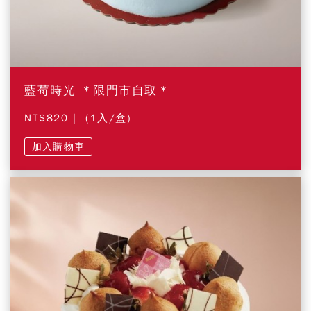
藍莓時光 ＊限門市自取＊
NT$820
| (1入/盒)
加入購物車