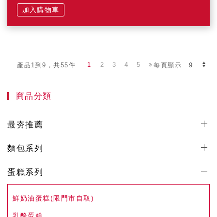
加入購物車
1
2
3
4
5
產品1到9，共55件
每頁顯示
商品分類
最夯推薦
麵包系列
蛋糕系列
鮮奶油蛋糕(限門市自取)
乳酪蛋糕