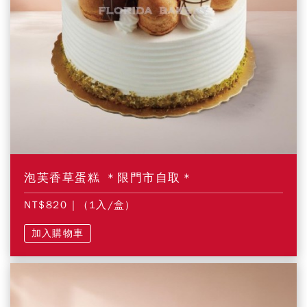
泡芙香草蛋糕 ＊限門市自取＊
NT$820
| (1入/盒)
加入購物車