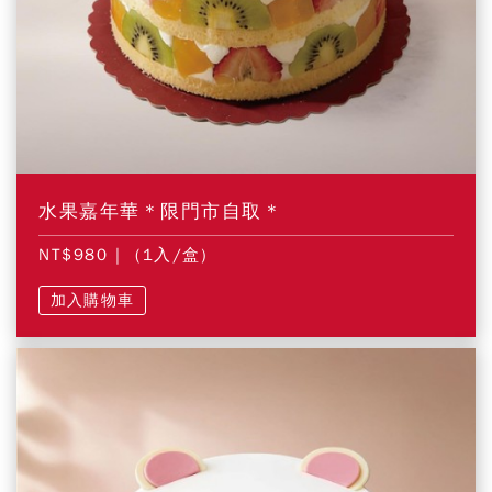
水果嘉年華＊限門市自取＊
NT$980
| (1入/盒)
加入購物車