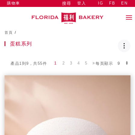
購物車
登入
IG
FB
EN
搜尋
首頁
/
蛋糕系列
1
2
3
4
5
產品1到9，共55件
每頁顯示