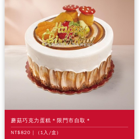
蘑菇巧克力蛋糕＊限門市自取＊
NT$820
| (1入/盒)