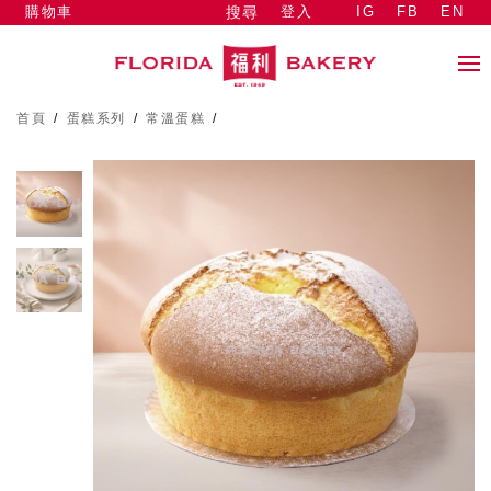
購物車
登入
IG
FB
EN
搜尋
首頁
/
蛋糕系列
/
常溫蛋糕
/