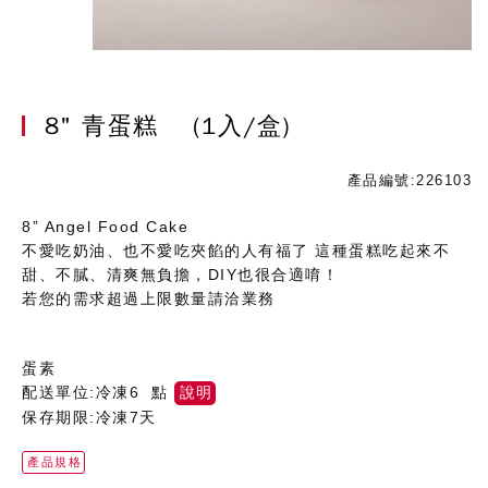
8" 青蛋糕
(1入/盒)
產品編號:226103
8” Angel Food Cake
不愛吃奶油、也不愛吃夾餡的人有福了 這種蛋糕吃起來不
甜、不膩、清爽無負擔，DIY也很合適唷！
若您的需求超過上限數量請洽業務
蛋素
配送單位:冷凍6 點
說明
保存期限:冷凍7天
產品規格