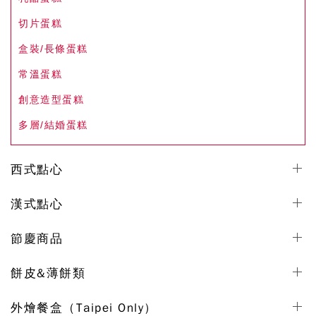
切片蛋糕
盒裝/長條蛋糕
常溫蛋糕
創意造型蛋糕
多層/結婚蛋糕
西式點心
漢式點心
節慶商品
餅皮&薄餅類
外燴餐盒（Taipei Only）