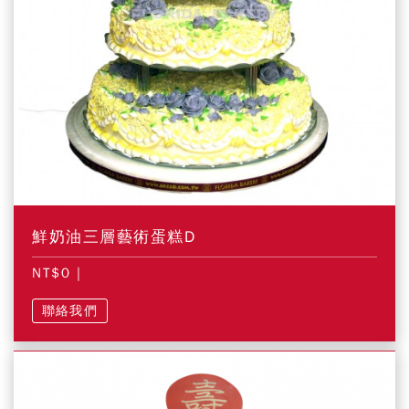
鮮奶油三層藝術蛋糕D
NT$0
|
聯絡我們