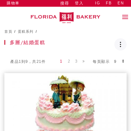
購物車
登入
IG
FB
EN
搜尋
首頁
/
蛋糕系列
/
多層/結婚蛋糕
1
2
3
產品1到9，共21件
每頁顯示