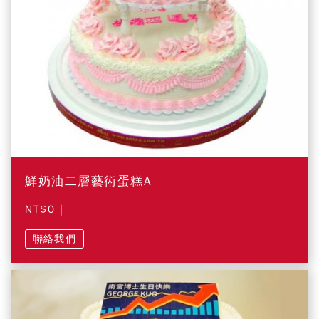
鮮奶油二層藝術蛋糕A
NT$0
|
聯絡我們