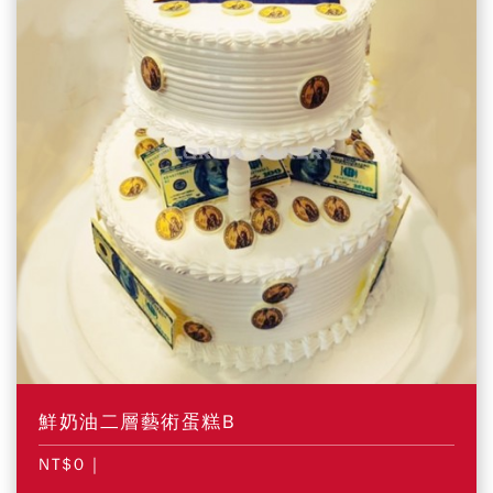
鮮奶油二層藝術蛋糕B
NT$0
|