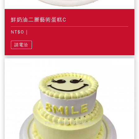
鮮奶油二層藝術蛋糕C
NT$0
|
請電洽