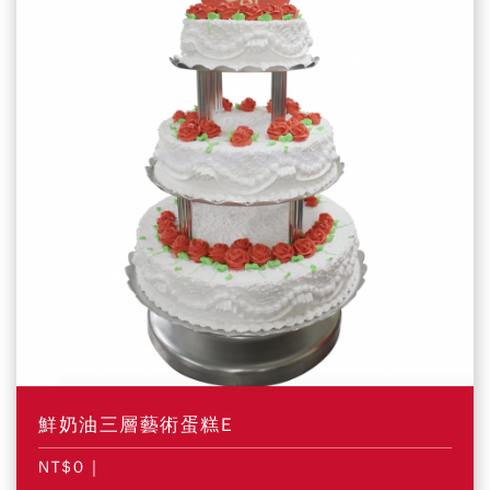
鮮奶油三層藝術蛋糕E
NT$0
|