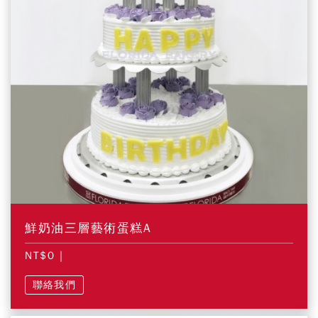
鮮奶油三層藝術蛋糕A
NT$0
|
聯絡我們