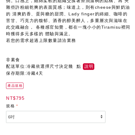
倒。口感上，細綿柔軟的組織交揉著滑潤濃稠的結構、再 夾
雜些許粉細乾爽的表面質感；味道上，則有cheese與鮮奶油
的 清爽奶香、蛋與糖的甜潤、Lady finger的綿細、咖啡的
苦甘、巧克力的馥郁、酒香的醇美醉人，多重層次與滋味在
此交織融合， 各種感官知覺，都在一塊小小的Tiramisu裡同
時獲得多元多樣的 體驗與滿足。
若您的需求超過上限數量請洽業務
非素食
配送單位:冷藏依選擇尺寸決定幾 點
說明
保存期限:冷藏4天
產品規格
NT$795
規格