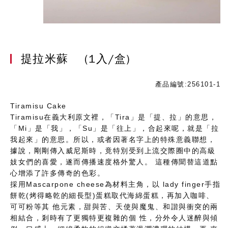
提拉米蘇
(1入/盒)
產品編號:256101-1
Tiramisu Cake
Tiramisu在義大利原文裡，「Tira」是「提、拉」的意思，
「Mi」是「我」，「Su」是「往上」，合起來呢，就是「拉
我起來」的意思。所以，或者因著名字上的特殊意義聯想，
據說，剛剛傳入威尼斯時，竟特別受到上流交際圈中的高級
妓女們的喜愛，遂而傳播速度格外驚人。 這種傳聞替這道點
心增添了許多傳奇的色彩。
採用Mascarpone cheese為材料主角，以 lady finger手指
餅乾(烤得略乾的細長型)蛋糕取代海綿蛋糕，再加入咖啡、
可可粉等其 他元素，甜與苦、天使與魔鬼、和諧與衝突的兩
相結合，剎時有了更獨特更複雜的個 性，分外令人迷醉與傾