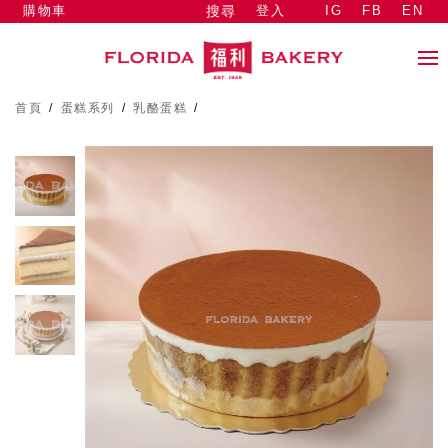
購物車
登入
IG
FB
EN
搜尋
首頁
/
蛋糕系列
/
乳酪蛋糕
/