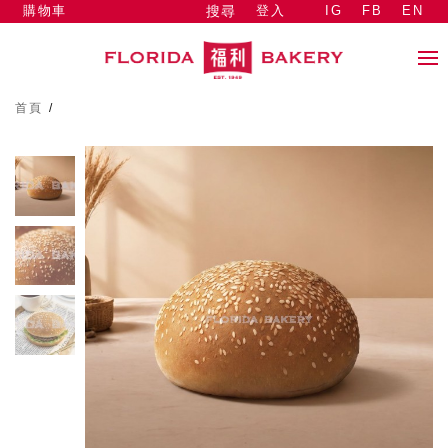
購物車
登入
IG
FB
EN
搜尋
首頁
/