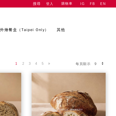
購物車
登入
IG
FB
EN
搜尋
外燴餐盒（Taipei Only）
其他
1
2
3
4
5
每頁顯示