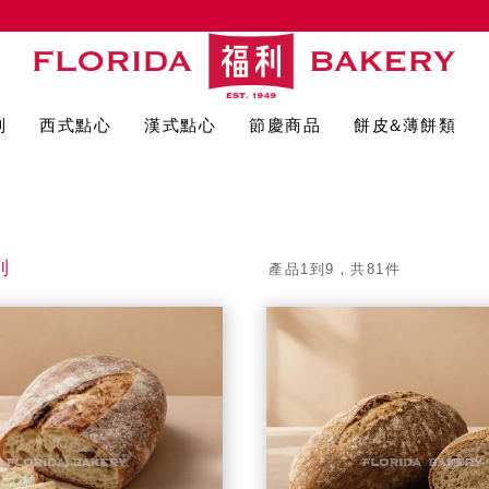
列
西式點心
漢式點心
節慶商品
餅皮&薄餅類
列
產品1到9，共81件