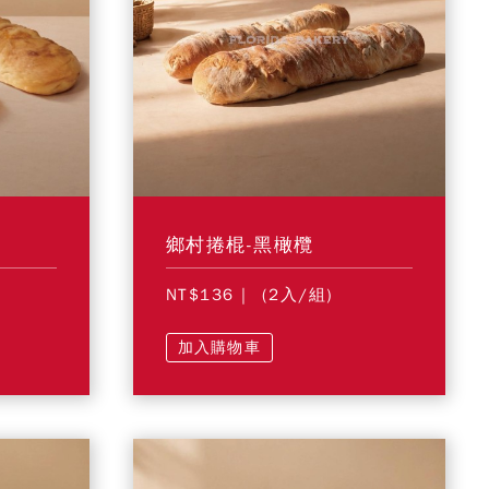
鄉村捲棍-黑橄欖
NT$136
| (2入/組)
加入購物車