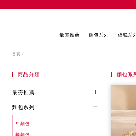
最夯推薦
麵包系列
蛋糕系
首頁
/
商品分類
麵包系
最夯推薦
麵包系列
甜麵包
鹹麵包