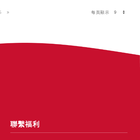
5
每頁顯示
聯繫福利