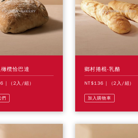
黑橄欖恰巴達
鄉村捲棍-乳酪
56
| (2入/組)
NT$136
| (2入/組)
我們
加入購物車