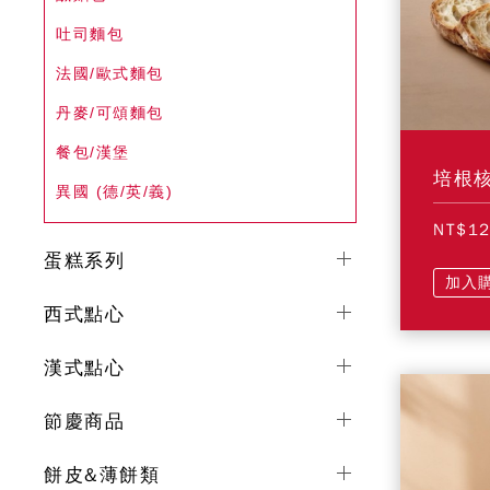
吐司麵包
法國/歐式麵包
丹麥/可頌麵包
餐包/漢堡
培根核
異國 (德/英/義)
NT$1
蛋糕系列
加入
西式點心
漢式點心
節慶商品
餅皮&薄餅類