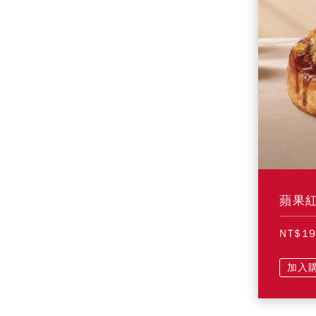
蘋果
NT$1
加入