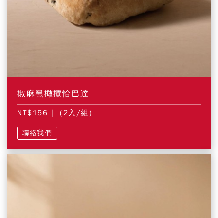
椒麻黑橄欖恰巴達
NT$156
| (2入/組)
聯絡我們