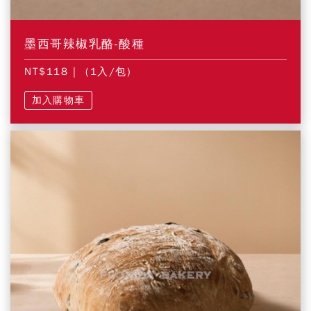
墨西哥辣椒乳酪-酸種
NT$118
| (1入/包)
加入購物車