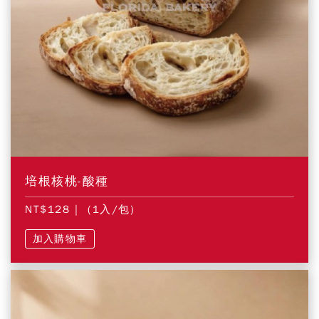
培根核桃-酸種
NT$128
| (1入/包)
加入購物車