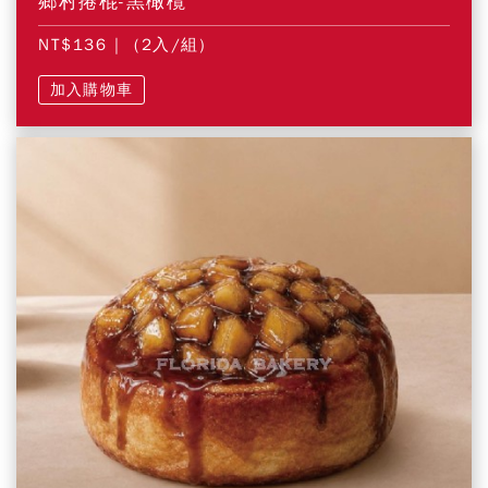
鄉村捲棍-黑橄欖
NT$136
| (2入/組)
加入購物車