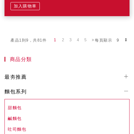
加入購物車
1
2
3
4
5
產品1到9，共81件
每頁顯示
商品分類
最夯推薦
麵包系列
甜麵包
鹹麵包
吐司麵包