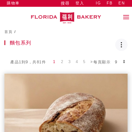
購物車
登入
IG
FB
EN
搜尋
首頁
/
麵包系列
1
2
3
4
5
產品1到9，共81件
每頁顯示