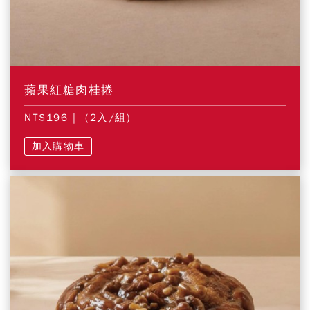
蘋果紅糖肉桂捲
NT$196
| (2入/組)
加入購物車