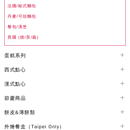
法國/歐式麵包
丹麥/可頌麵包
餐包/漢堡
異國 (德/英/義)
蛋糕系列
西式點心
漢式點心
節慶商品
餅皮&薄餅類
外燴餐盒（Taipei Only）