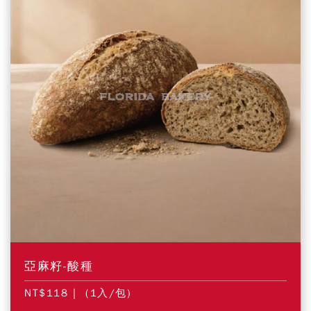
亞麻籽-酸種
NT$118
| (1入/包)