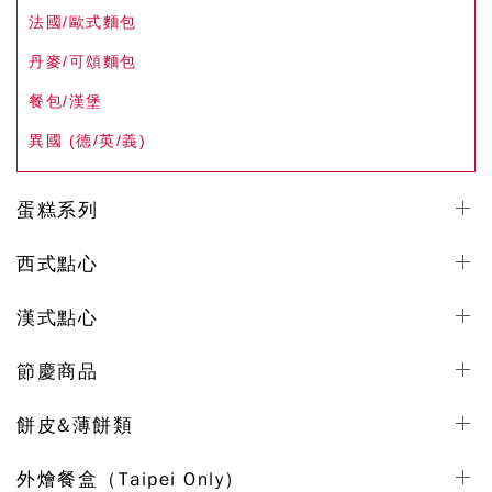
法國/歐式麵包
丹麥/可頌麵包
餐包/漢堡
異國 (德/英/義)
蛋糕系列
西式點心
漢式點心
節慶商品
餅皮&薄餅類
外燴餐盒（Taipei Only）