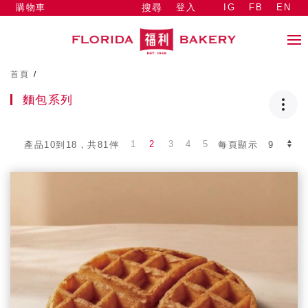
購物車
登入
IG
FB
EN
搜尋
首頁
/
麵包系列
1
2
3
4
5
產品10到18，共81件
每頁顯示