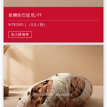
老麵恰巴提尼/FT
NT$195
| (5入/包)
加入購物車