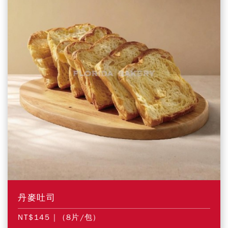
丹麥吐司
NT$145
| (8片/包)