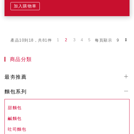
加入購物車
1
2
3
4
5
產品10到18，共81件
每頁顯示
商品分類
最夯推薦
麵包系列
甜麵包
鹹麵包
吐司麵包