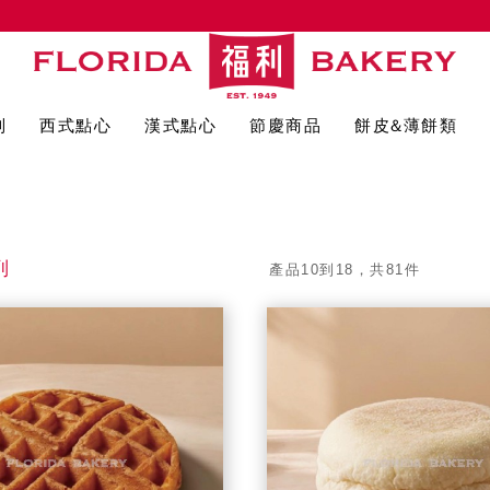
列
西式點心
漢式點心
節慶商品
餅皮&薄餅類
列
產品10到18，共81件