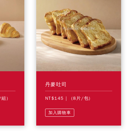
丹麥吐司
/組)
NT$145
| (8片/包)
加入購物車