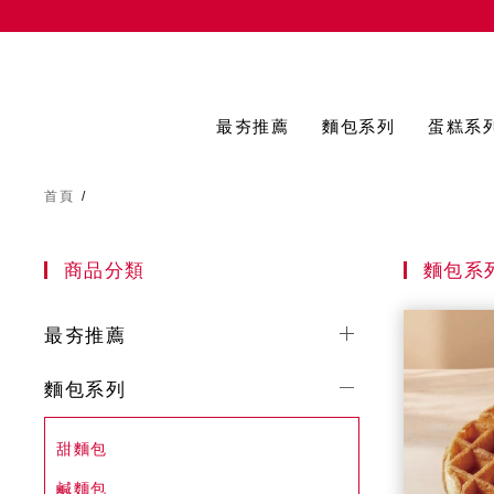
最夯推薦
麵包系列
蛋糕系
首頁
/
商品分類
麵包系
最夯推薦
麵包系列
甜麵包
鹹麵包