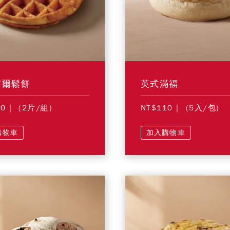
塞爾鬆餅
英式滿福
30
| (2片/組)
NT$110
| (5入/包)
購物車
加入購物車