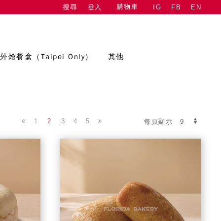
購物車
登入
IG
FB
EN
搜尋
外燴餐盒（Taipei Only）
其他
1
2
3
4
5
每頁顯示