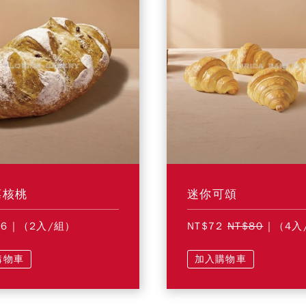
莓核桃
迷你可頌
56
| (2入/組)
NT$72
NT$80
| (4入
購物車
加入購物車