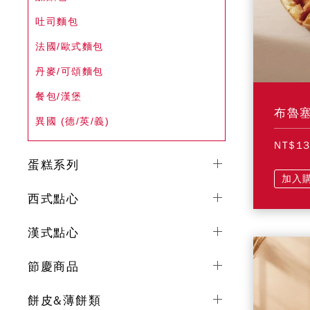
吐司麵包
法國/歐式麵包
丹麥/可頌麵包
餐包/漢堡
布魯
異國 (德/英/義)
NT$1
蛋糕系列
加入
西式點心
漢式點心
節慶商品
餅皮&薄餅類