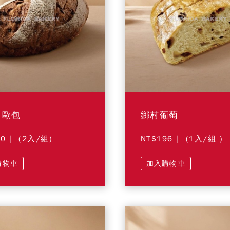
力歐包
鄉村葡萄
40
| (2入/組)
NT$196
| (1入/組 )
購物車
加入購物車