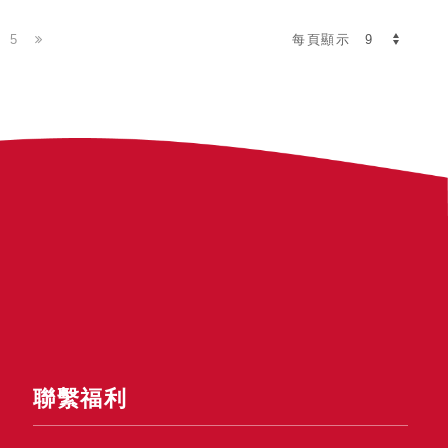
5
每頁顯示
聯繫福利