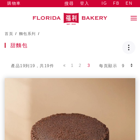
購物車
登入
IG
FB
EN
搜尋
首頁
/
麵包系列
/
甜麵包
1
2
3
產品19到19，共19件
每頁顯示