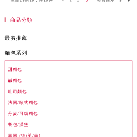
1
2
3
產品19到19，共19件
每頁顯示
商品分類
最夯推薦
麵包系列
甜麵包
鹹麵包
吐司麵包
法國/歐式麵包
丹麥/可頌麵包
餐包/漢堡
異國 (德/英/義)