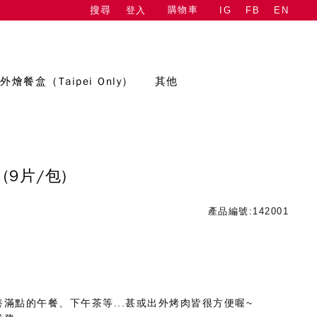
購物車
登入
IG
FB
EN
搜尋
外燴餐盒（Taipei Only）
其他
(9片/包)
產品編號:142001
滿點的午餐、下午茶等...甚或出外烤肉皆很方便喔~