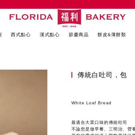
列
西式點心
漢式點心
節慶商品
餅皮&薄餅類
傳統白吐司，包
White Loaf Bread
最適合大眾口味的傳統吐司
不論您是做早餐、三明治、營養