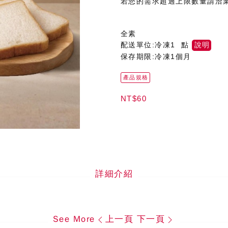
若您的需求超過上限數量請洽
全素
配送單位:冷凍1 點
說明
保存期限:冷凍1個月
產品規格
NT$60
詳細介紹
See More
上一頁
下一頁