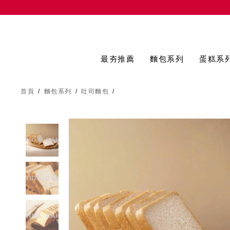
最夯推薦
麵包系列
蛋糕系
首頁
/
麵包系列
/
吐司麵包
/