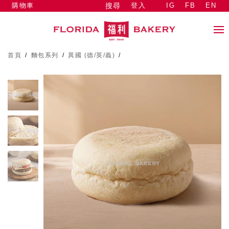
購物車
登入
IG
FB
EN
搜尋
首頁
/
麵包系列
/
異國 (德/英/義)
/