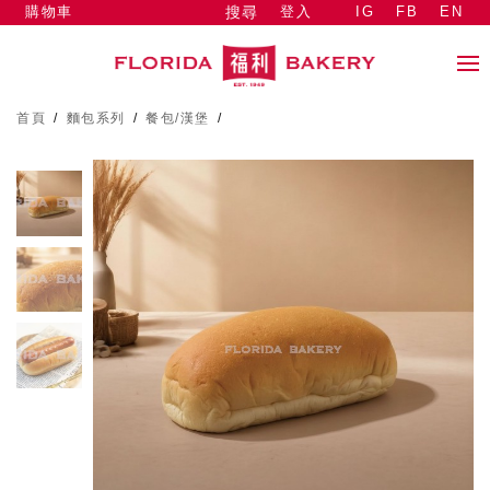
購物車
登入
IG
FB
EN
搜尋
首頁
/
麵包系列
/
餐包/漢堡
/