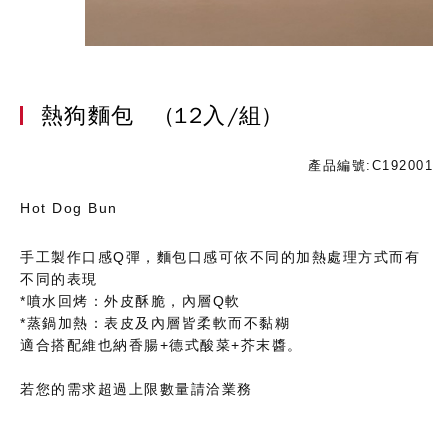
熱狗麵包
(12入/組)
產品編號:C192001
Hot Dog Bun
手工製作口感Q彈，麵包口感可依不同的加熱處理方式而有
不同的表現
*噴水回烤：外皮酥脆，內層Q軟
*蒸鍋加熱：表皮及內層皆柔軟而不黏糊
適合搭配維也納香腸+德式酸菜+芥末醬。
若您的需求超過上限數量請洽業務