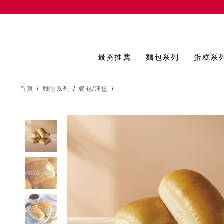
最夯推薦
麵包系列
蛋糕系
首頁
/
麵包系列
/
餐包/漢堡
/