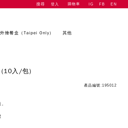
購物車
登入
IG
FB
EN
搜尋
外燴餐盒（Taipei Only）
其他
(10入/包)
產品編號:195012
道。
繫