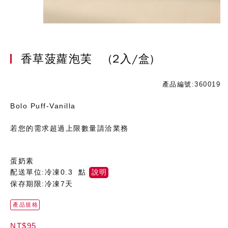
香草菠蘿泡芙
(2入/盒)
產品編號:360019
Bolo Puff-Vanilla
若您的需求超過上限數量請洽業務
蛋奶素
配送單位:冷凍0.3 點
說明
保存期限:冷凍7天
產品規格
NT$95