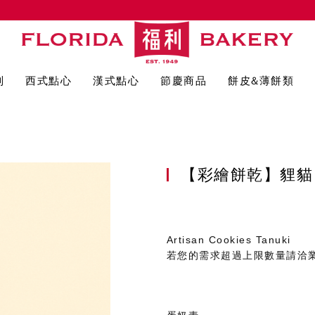
列
西式點心
漢式點心
節慶商品
餅皮&薄餅類
【彩繪餅乾】貍
Artisan Cookies Tanuki
若您的需求超過上限數量請洽