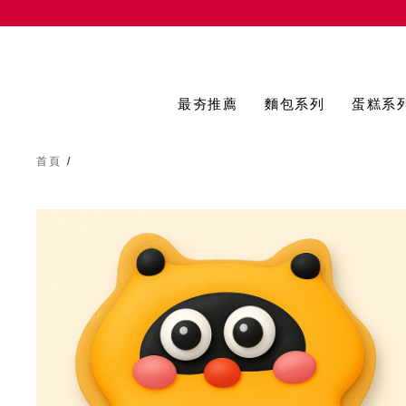
最夯推薦
麵包系列
蛋糕系
首頁
/