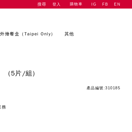
購物車
登入
IG
FB
EN
搜尋
外燴餐盒（Taipei Only）
其他
貓
(5片/組)
產品編號:310185
業務