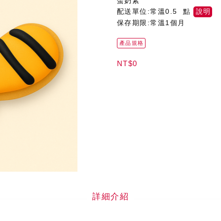
蛋奶素
配送單位:常溫0.5 點
說明
保存期限:常溫1個月
產品規格
NT$0
詳細介紹