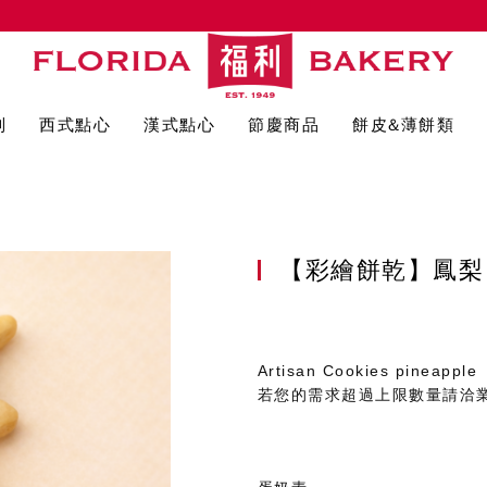
列
西式點心
漢式點心
節慶商品
餅皮&薄餅類
【彩繪餅乾】鳳
Artisan Cookies pineapple
若您的需求超過上限數量請洽