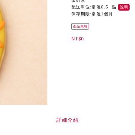
蛋奶素
配送單位:常溫0.5 點
說明
保存期限:常溫1個月
產品規格
NT$0
詳細介紹