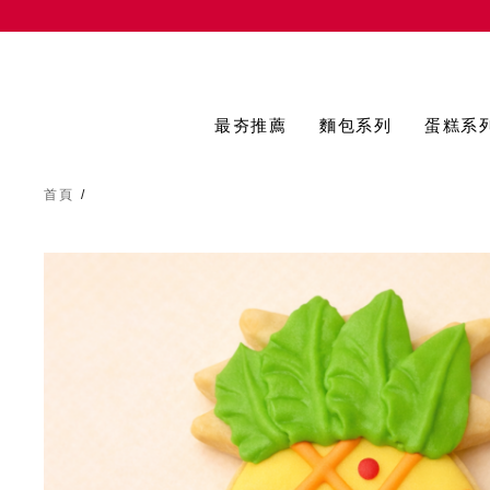
最夯推薦
麵包系列
蛋糕系
首頁
/