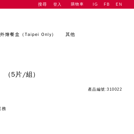
購物車
登入
IG
FB
EN
搜尋
外燴餐盒（Taipei Only）
其他
梨
(5片/組)
產品編號:310022
業務