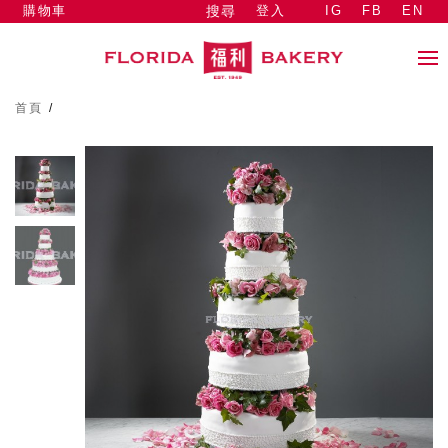
購物車
登入
IG
FB
EN
搜尋
首頁
/