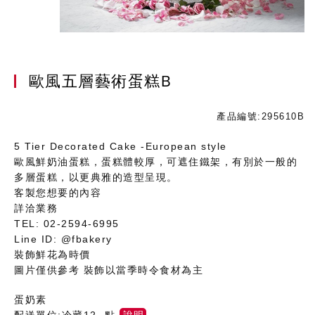
歐風五層藝術蛋糕B
產品編號:295610B
5 Tier Decorated Cake -European style
歐風鮮奶油蛋糕，蛋糕體較厚，可遮住鐵架，有別於一般的
多層蛋糕，以更典雅的造型呈現。
客製您想要的內容
詳洽業務
TEL: 02-2594-6995
Line ID: @fbakery
裝飾鮮花為時價
圖片僅供參考 裝飾以當季時令食材為主
蛋奶素