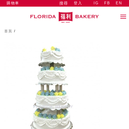
購物車
登入
IG
FB
EN
搜尋
首頁
/