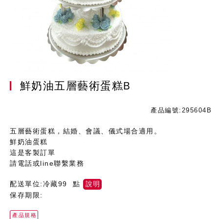
鮮奶油五層藝術蛋糕B
產品編號:295604B
五層藝術蛋糕，結婚、會議、儀式場合適用。
鮮奶油蛋糕
這是客製訂單
請電話或line聯繫業務
配送單位:冷藏99 點
說明
保存期限:
產品規格