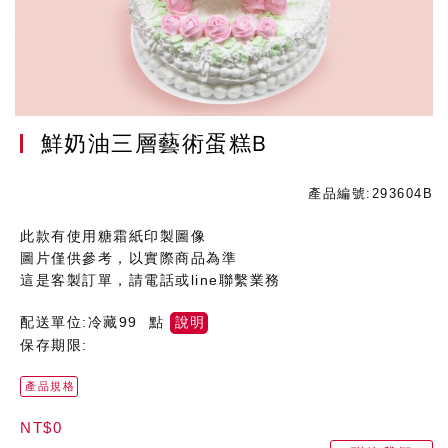
鮮奶油三層藝術蛋糕B
產品編號:293604B
此款有使用糖霜紙印製圖像
圖片僅供參考，以實際商品為準
這是客製訂單，請電話或line聯繫業務
配送單位:冷藏99 點
說明
保存期限:
產品規格
NT$0