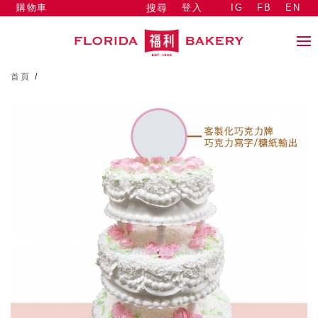
購物車
登入
IG
FB
EN
搜尋
首頁
/