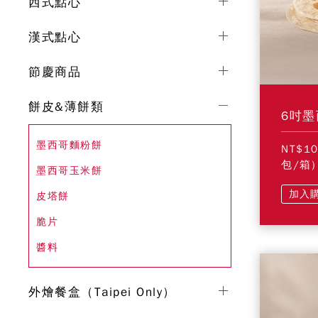
西式點心
漢式點心
節慶商品
餅皮&薄餅類
6吋墨
墨西哥麵粉餅
NT$1
包/箱)
墨西哥玉米餅
加入
皮塔餅
脆片
醬料
外燴餐盒（Taipei Only）