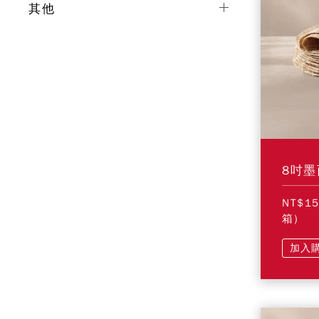
其他
8吋墨
NT$1
箱)
加入