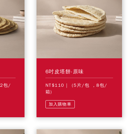
6吋皮塔餅-原味
12包/
NT$110
| (5片/包 ，8包/
箱)
加入購物車