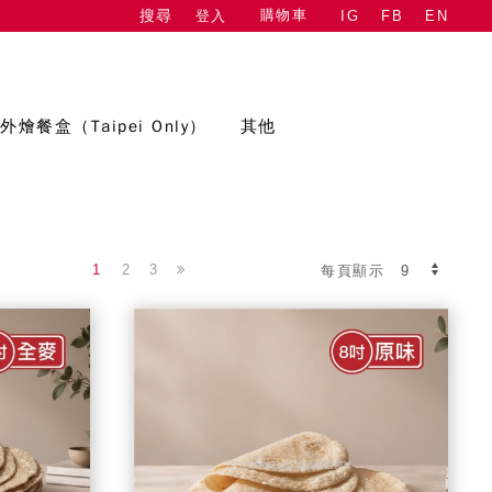
購物車
登入
IG
FB
EN
搜尋
外燴餐盒（Taipei Only）
其他
1
2
3
每頁顯示