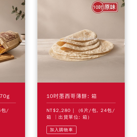
70g
10吋墨西哥薄餅: 箱
6包/
NT$2,280
| (6片/包, 24包/
箱 │出貨單位: 箱)
加入購物車