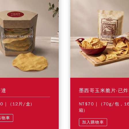
塔達
墨西哥玉米脆片-已炸
90
| (12片/盒)
NT$70
| (70g/包，1
箱)
購物車
加入購物車