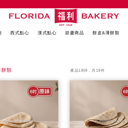
列
西式點心
漢式點心
節慶商品
餅皮&薄餅類
薄餅類
產品1到9，共19件