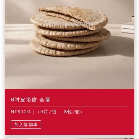
6吋皮塔餅-全麥
NT$120
| (5片/包 ，8包/箱)
加入購物車