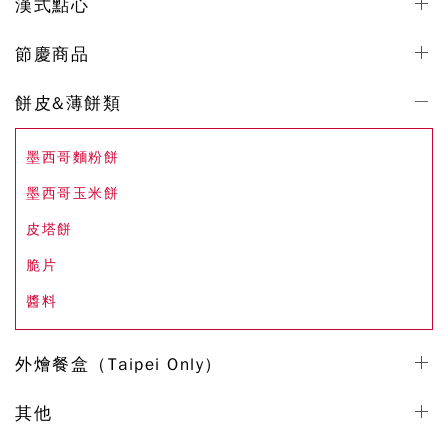
漢式點心
節慶商品
餅皮&薄餅類
墨西哥麵粉餅
墨西哥玉米餅
皮塔餅
脆片
醬料
外燴餐盒（Taipei Only）
其他