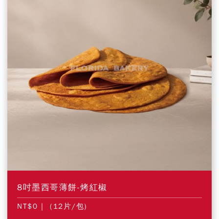
8吋墨西哥薄餅-烤紅椒
NT$0
| (12片/包)