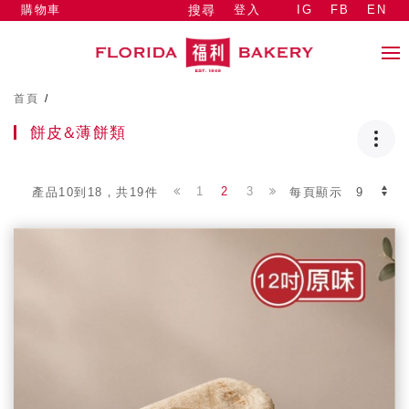
購物車
登入
IG
FB
EN
搜尋
首頁
/
餅皮&薄餅類
1
2
3
產品10到18，共19件
每頁顯示