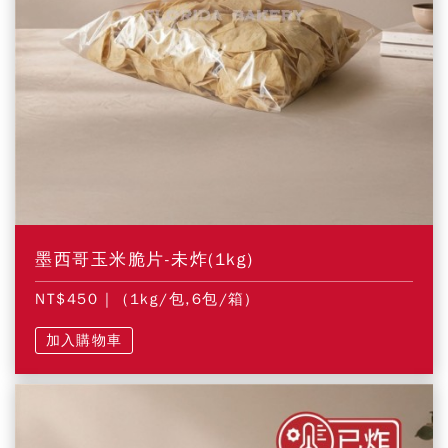
墨西哥玉米脆片-未炸(1kg)
NT$450
| (1kg/包,6包/箱)
加入購物車