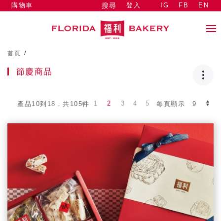
購物車
登入
IG
FB
EN
搜尋
首頁
/
節慶商品
1
2
3
4
5
產品10到18，共105件
每頁顯示