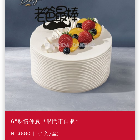
6"熱情仲夏 *限門市自取*
NT$880
| (1入/盒)