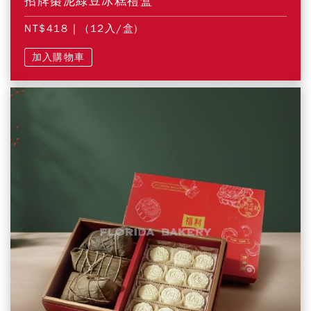
招牌棗泥綠豆冰糕禮盒
NT$418
| (12入/盒)
加入購物車