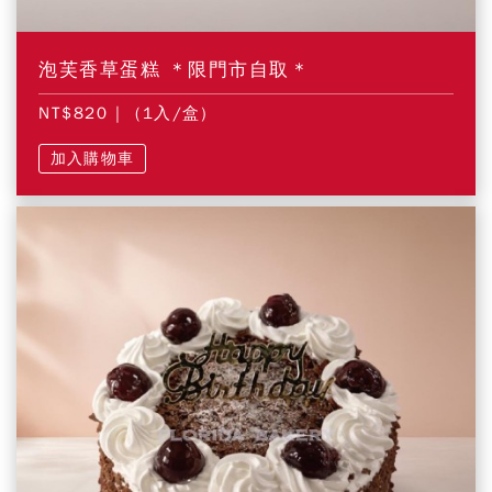
泡芙香草蛋糕 ＊限門市自取＊
NT$820
| (1入/盒)
加入購物車