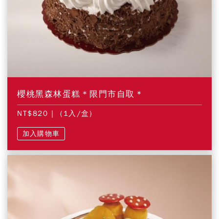
櫻桃黑森林蛋糕＊限門市自取＊
NT$820
| (1入/盒)
加入購物車