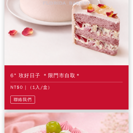
6" 玫好日子 ＊限門市自取＊
NT$0
| (1入/盒)
聯絡我們