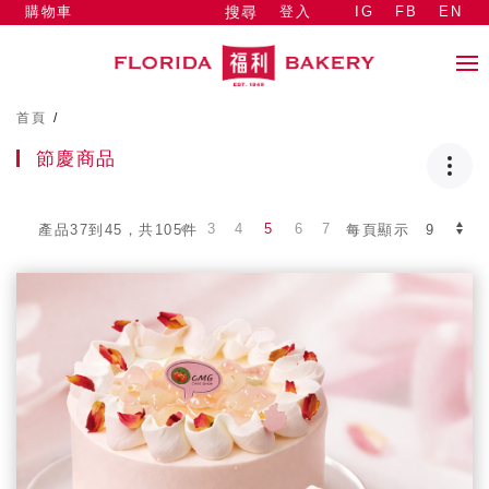
購物車
登入
IG
FB
EN
搜尋
首頁
/
節慶商品
3
4
5
6
7
產品37到45，共105件
每頁顯示