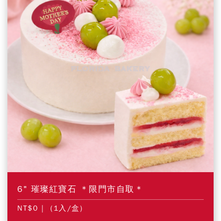
6" 璀璨紅寶石 ＊限門市自取＊
NT$0
| (1入/盒)