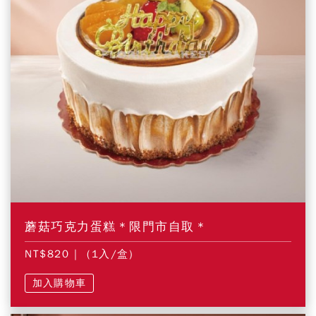
蘑菇巧克力蛋糕＊限門市自取＊
NT$820
| (1入/盒)
加入購物車