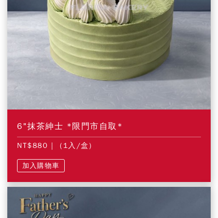
6"抹茶紳士 *限門市自取*
NT$880
| (1入/盒)
加入購物車