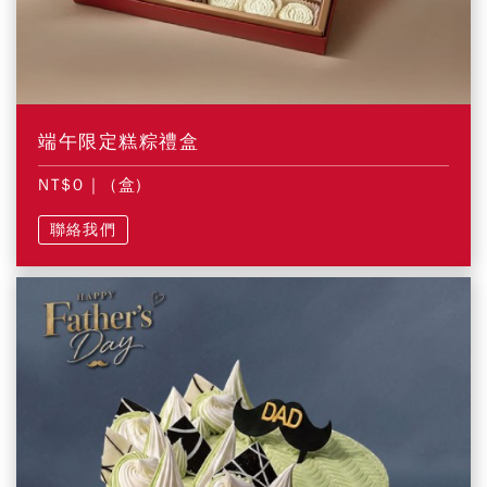
端午限定糕粽禮盒
NT$0
| (盒)
聯絡我們