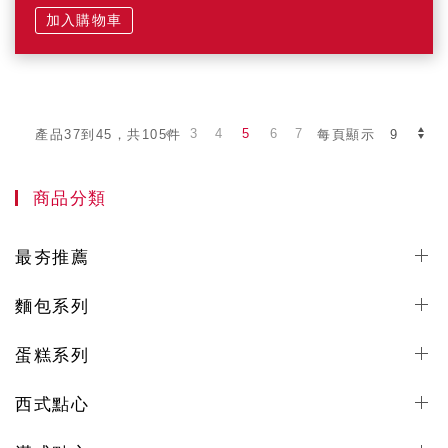
加入購物車
3
4
5
6
7
產品37到45，共105件
每頁顯示
商品分類
最夯推薦
麵包系列
蛋糕系列
西式點心