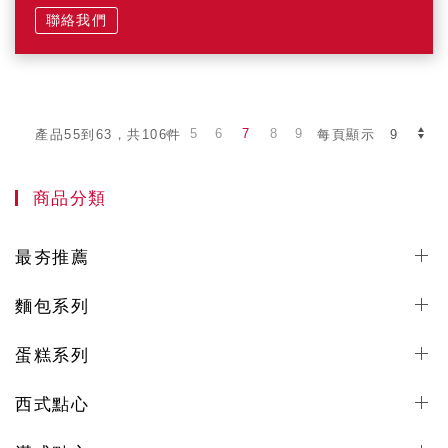
聯絡我們
5
6
7
8
9
產品55到63，共106件
每頁顯示
商品分類
最夯推薦
麵包系列
蛋糕系列
西式點心