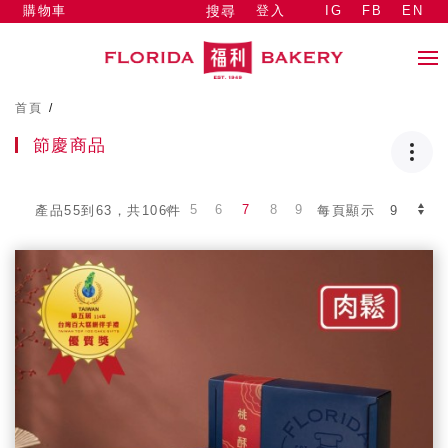
購物車
登入
IG
FB
EN
搜尋
首頁
/
節慶商品
5
6
7
8
9
產品55到63，共106件
每頁顯示