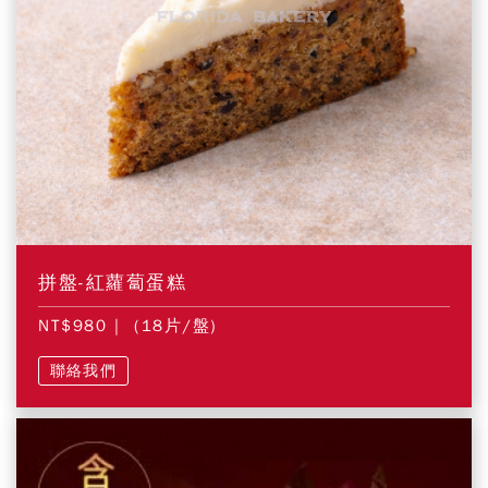
拼盤-紅蘿蔔蛋糕
NT$980
| (18片/盤)
聯絡我們