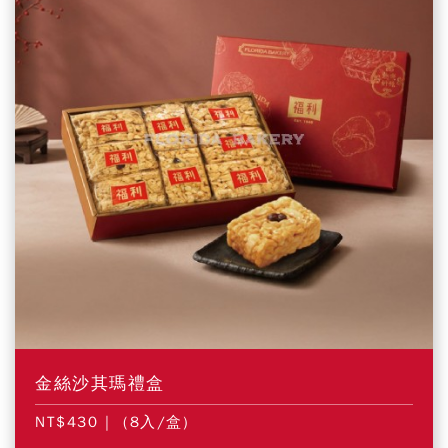
金絲沙其瑪禮盒
NT$430
| (8入/盒)