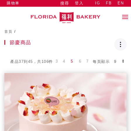
購物車
登入
IG
FB
EN
搜尋
首頁
/
節慶商品
3
4
5
6
7
產品37到45，共106件
每頁顯示