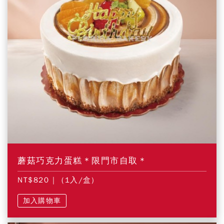
蘑菇巧克力蛋糕＊限門市自取＊
NT$820
| (1入/盒)
加入購物車