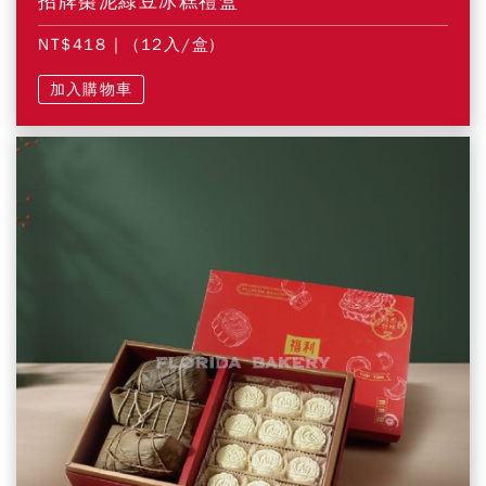
招牌棗泥綠豆冰糕禮盒
NT$418
| (12入/盒)
加入購物車