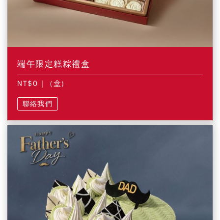
端午限定糕粽禮盒
NT$0
| (盒)
聯絡我們