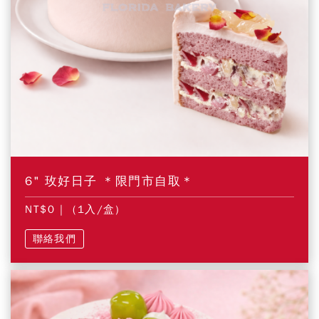
6" 玫好日子 ＊限門市自取＊
NT$0
| (1入/盒)
聯絡我們