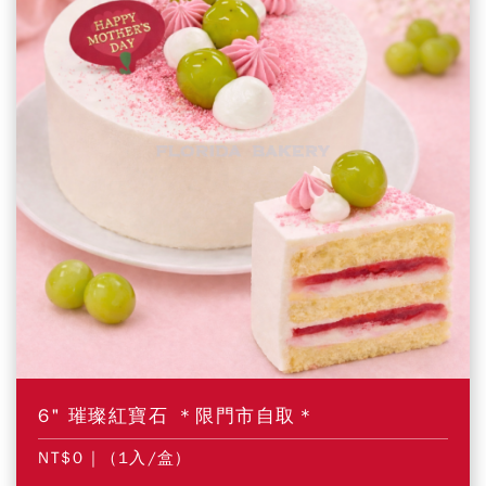
6" 璀璨紅寶石 ＊限門市自取＊
NT$0
| (1入/盒)