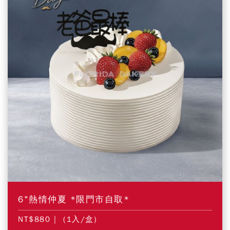
6"熱情仲夏 *限門市自取*
NT$880
| (1入/盒)