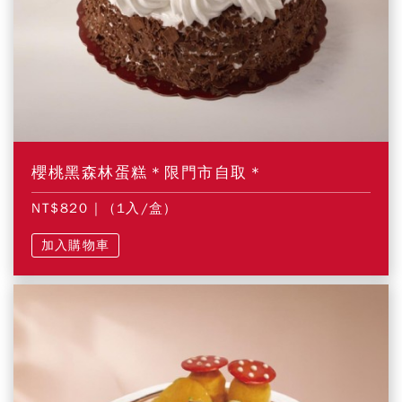
櫻桃黑森林蛋糕＊限門市自取＊
NT$820
| (1入/盒)
加入購物車