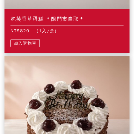
泡芙香草蛋糕 ＊限門市自取＊
NT$820
| (1入/盒)
加入購物車