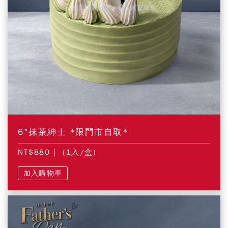
6"抹茶紳士 *限門市自取*
NT$880
| (1入/盒)
加入購物車