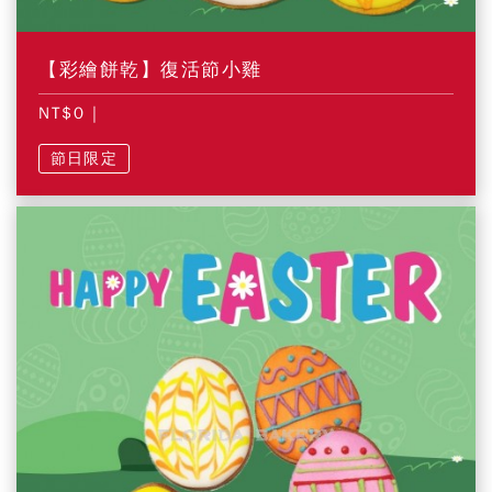
【彩繪餅乾】復活節小雞
NT$0
|
節日限定