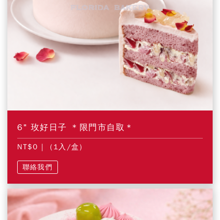
6" 玫好日子 ＊限門市自取＊
NT$0
| (1入/盒)
聯絡我們