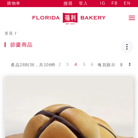
購物車
登入
IG
FB
EN
搜尋
首頁
/
節慶商品
2
3
4
5
6
產品28到36，共106件
每頁顯示