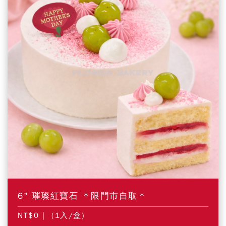
6" 璀璨紅寶石 ＊限門市自取＊
NT$0
| (1入/盒)