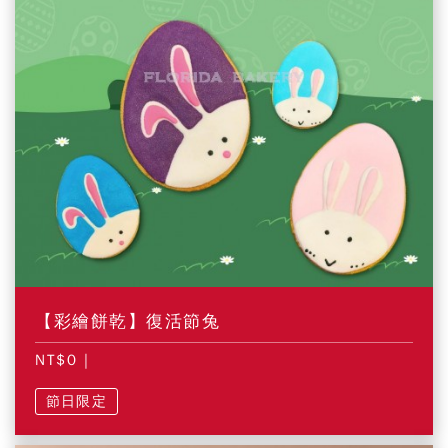
【彩繪餅乾】復活節兔
NT$0
|
節日限定