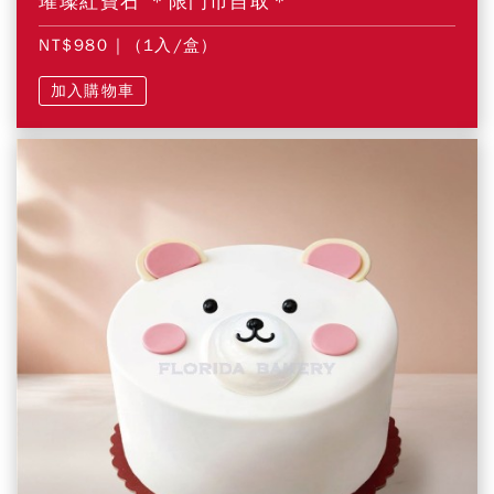
璀璨紅寶石 ＊限門市自取＊
NT$980
| (1入/盒)
加入購物車