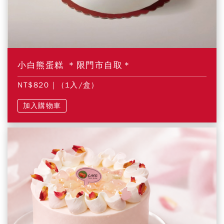
小白熊蛋糕 ＊限門市自取＊
NT$820
| (1入/盒)
加入購物車