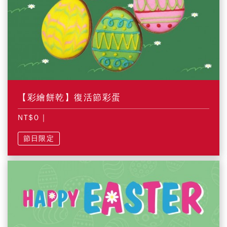
【彩繪餅乾】復活節彩蛋
NT$0
|
節日限定