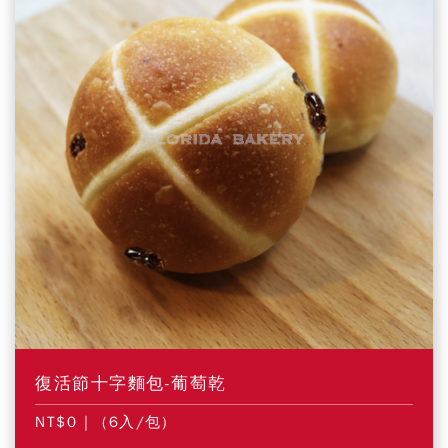
復活節十字麵包-葡萄乾
NT$0
| (6入/包)