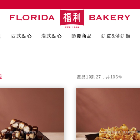
列
西式點心
漢式點心
節慶商品
餅皮&薄餅類
品
產品19到27，共106件