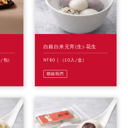
白銀白米元宵(生)-花生
g/包)
NT$0
| (10入/盒)
聯絡我們