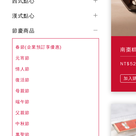
西式點心
漢式點心
節慶商品
春節(企業預訂享優惠)
南棗
元宵節
NT$5
情人節
加入
復活節
母親節
端午節
父親節
中秋節
萬聖節