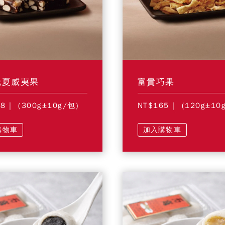
糕夏威夷果
富貴巧果
28
| (300g±10g/包)
NT$165
| (120g±10
購物車
加入購物車