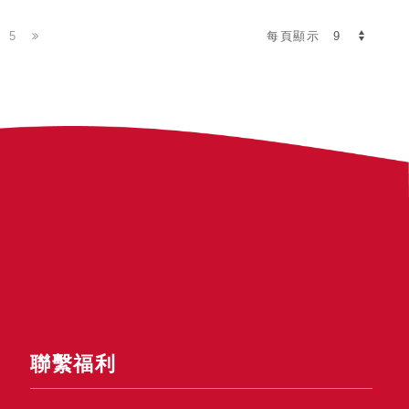
5
每頁顯示
聯繫福利