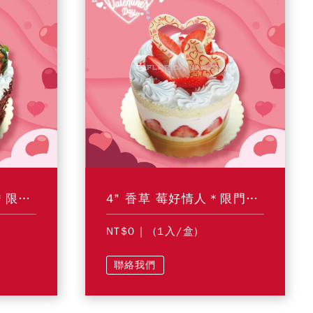
4" 巧克力 雙莓獻愛＊限門市自取＊
4" 香草 莓好情人＊限門市自取＊
NT$0
| (1入/盒)
聯絡我們