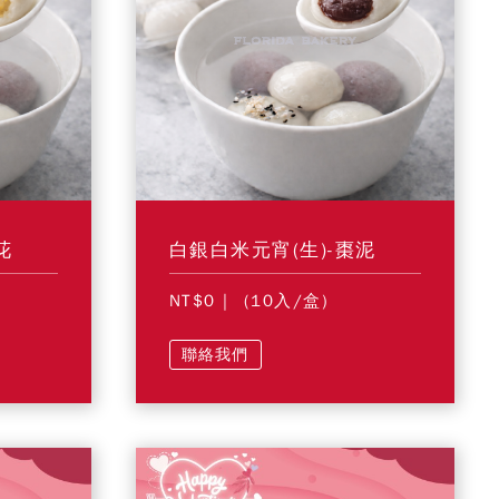
花
白銀白米元宵(生)-棗泥
NT$0
| (10入/盒)
聯絡我們