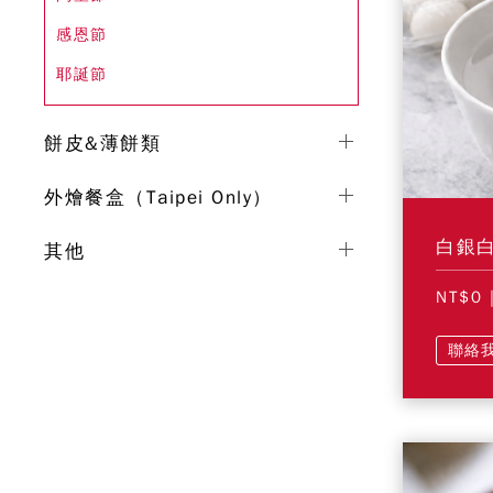
感恩節
耶誕節
餅皮&薄餅類
外燴餐盒（Taipei Only）
白銀白
其他
NT$0
聯絡