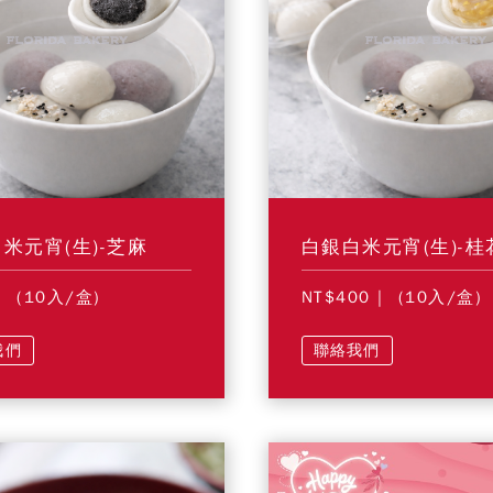
米元宵(生)-芝麻
白銀白米元宵(生)-桂
| (10入/盒)
NT$400
| (10入/盒)
我們
聯絡我們