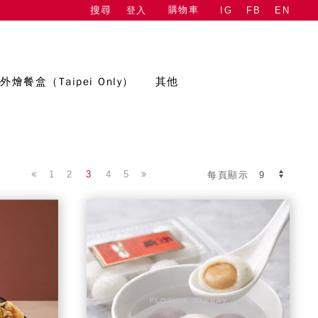
購物車
登入
IG
FB
EN
搜尋
外燴餐盒（Taipei Only）
其他
1
2
3
4
5
每頁顯示