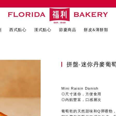
列
西式點心
漢式點心
節慶商品
餅皮&薄餅類
拼盤-迷你丹麥
Mini Raisin Danish
◎尺寸迷你，方便食用
◎內餡豐富，口感層次
葡萄乾的天然甜味和Q彈嚼勁