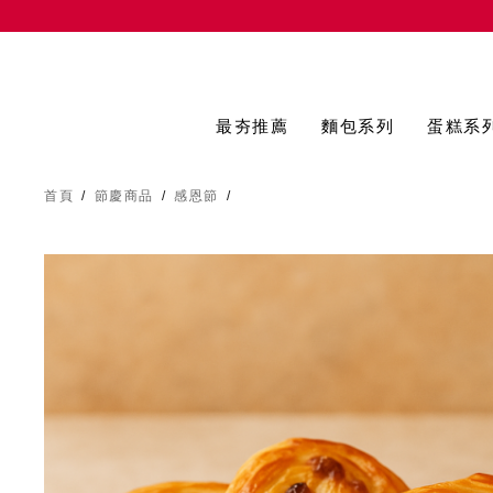
最夯推薦
麵包系列
蛋糕系
首頁
/
節慶商品
/
感恩節
/