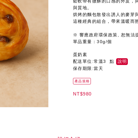
鬆軟帶有微酥的口感的外皮，
與質地。
烘烤的麵包散發出誘人的麥芽
這種經典的組合，帶來溫暖而
※ 響應政府環保政策, 恕無法提
單品重量：30g/個
蛋奶素
配送單位:常溫3 點
說明
保存期限:當天
產品規格
NT$980