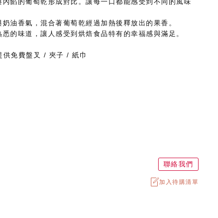
與內餡的葡萄乾形成對比。讓每一口都能感受到不同的風味
與奶油香氣，混合著葡萄乾經過加熱後釋放出的果香。
熟悉的味道，讓人感受到烘焙食品特有的幸福感與滿足。
供免費盤叉 / 夾子 / 紙巾
聯絡我們
加入待購清單