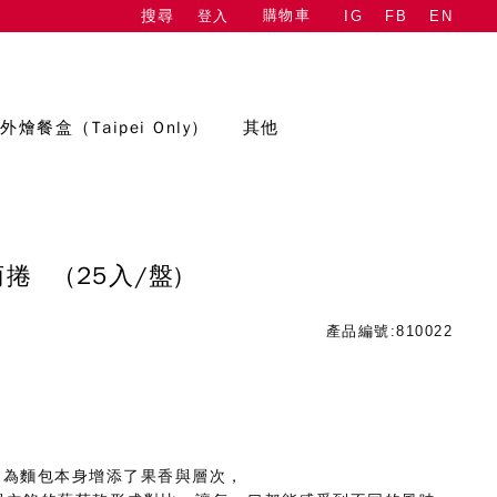
購物車
登入
IG
FB
EN
搜尋
外燴餐盒（Taipei Only）
其他
葡萄捲
(25入/盤)
產品編號:810022
，為麵包本身增添了果香與層次，