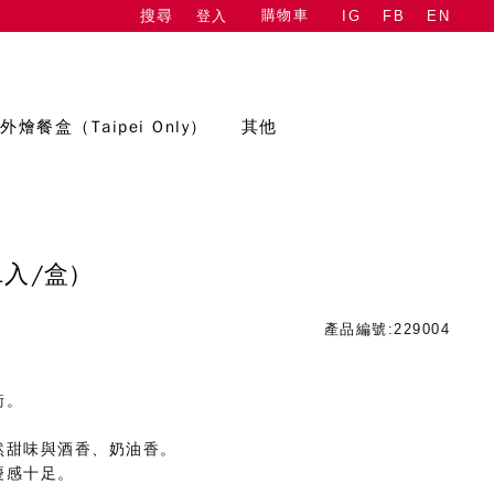
購物車
登入
IG
FB
EN
搜尋
外燴餐盒（Taipei Only）
其他
1入/盒)
產品編號:229004
衡。
。
然甜味與酒香、奶油香。
慶感十足。