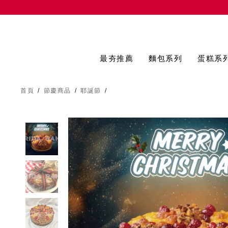
最夯推薦
麵包系列
蛋糕系
首頁
/
節慶商品
/
耶誕節
/