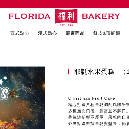
列
西式點心
漢式點心
節慶商品
餅皮&薄餅類
耶誕水果蛋糕
(
Christmas Fruit Cake
精心打造八種果乾調配風味平
多種層次口感，豐富且不膩口
香氣濃郁卻不厚重，果乾的自
外層點綴鮮豔果乾與堅果，節