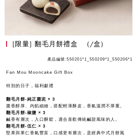
[限量] 翻毛月餅禮盒
(/盒)
產品編號:550201*1_550209*1_550206*1
Fan Mou Mooncake Gift Box
特別的日子，福利獻禮
翻毛月餅-純正棗泥 × 3
棗香醇厚、內餡細緻，搭配輕薄酥皮，香氣溫潤不厚重。
翻毛月餅-椒鹽 × 3
鹹香有層次，入口酥鬆，適合喜歡傳統鹹甜風味的人。
翻毛月餅-伍仁 × 3
堅果與果仁香氣豐富，口感更有層次，是經典中式月餅風