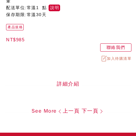
葷
配送單位:常溫1 點
說明
保存期限:常溫30天
產品規格
NT$985
聯絡我們
加入待購清單
詳細介紹
See More
上一頁
下一頁