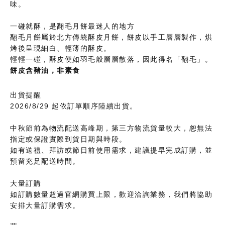
味。
一碰就酥，是翻毛月餅最迷人的地方
翻毛月餅屬於北方傳統酥皮月餅，餅皮以手工層層製作，烘
烤後呈現細白、輕薄的酥皮。
輕輕一碰，酥皮便如羽毛般層層散落，因此得名「翻毛」。
餅皮含豬油，非素食
出貨提醒
2026/8/29 起依訂單順序陸續出貨。
中秋節前為物流配送高峰期，第三方物流貨量較大，恕無法
指定或保證實際到貨日期與時段。
如有送禮、拜訪或節日前使用需求，建議提早完成訂購，並
預留充足配送時間。
大量訂購
如訂購數量超過官網購買上限，歡迎洽詢業務，我們將協助
安排大量訂購需求。