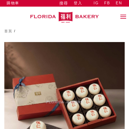
購物車
登入
IG
FB
EN
搜尋
首頁
/