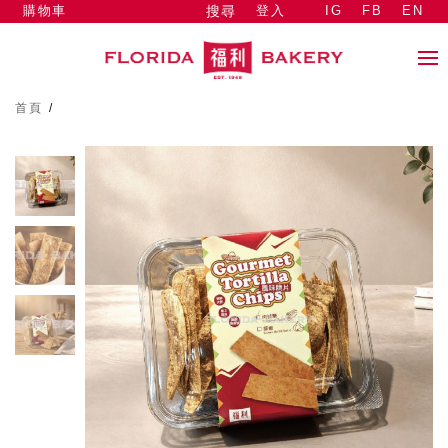
購物車
登入
IG
FB
EN
搜尋
首頁
/