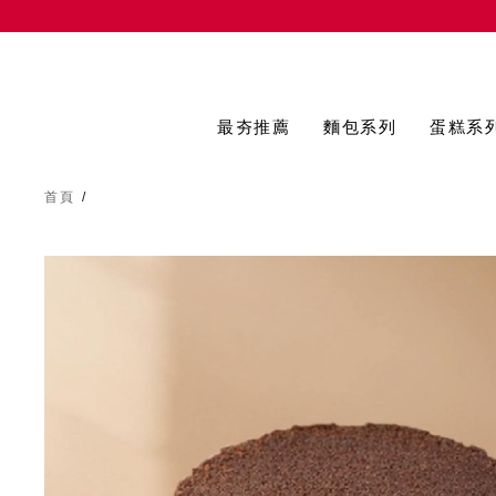
最夯推薦
麵包系列
蛋糕系
首頁
/