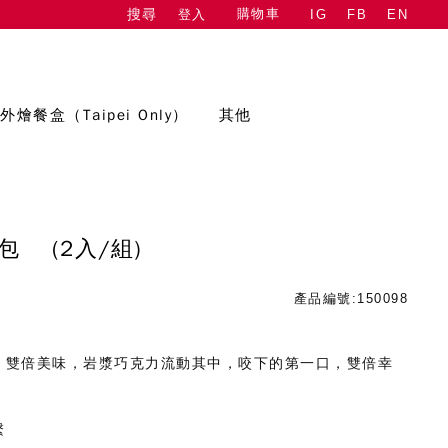
購物車
登入
IG
FB
EN
搜尋
外燴餐盒（Taipei Only）
其他
麵包
(2入/組)
產品編號:150098
，雙倍美味，岩漿巧克力流動其中，咬下的第一口，雙倍幸
繫