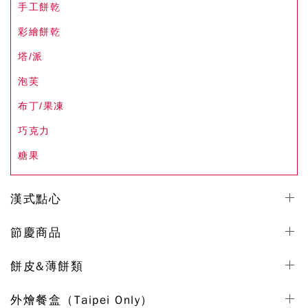
手工餅乾
彩繪餅乾
塔/派
泡芙
布丁/果凍
巧克力
糖果
漢式點心
節慶商品
餅皮&薄餅類
外燴餐盒（Taipei Only）