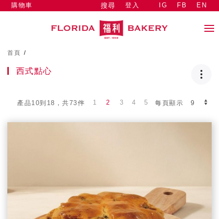
購物車
登入
IG
FB
EN
搜尋
首頁
/
西式點心
1
2
3
4
5
產品10到18，共73件
每頁顯示