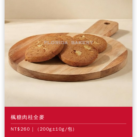
楓糖肉桂全麥
NT$260
| (200g±10g/包)