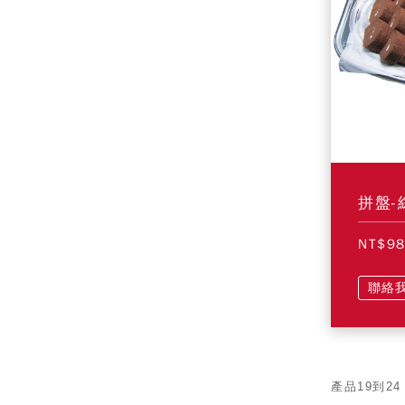
拼盤-
NT$9
聯絡
產品19到24