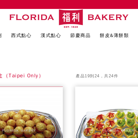
列
西式點心
漢式點心
節慶商品
餅皮&薄餅類
Taipei Only）
產品19到24，共24件