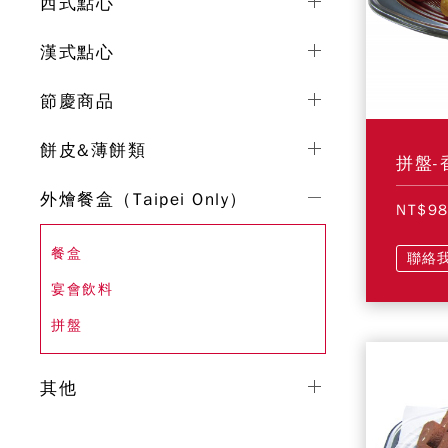
西式點心
漢式點心
節慶商品
餅皮&薄餅類
拼盤-
外燴餐盒（Taipei Only）
NT$9
餐盒
聯絡
宴會飲料
拼盤
其他