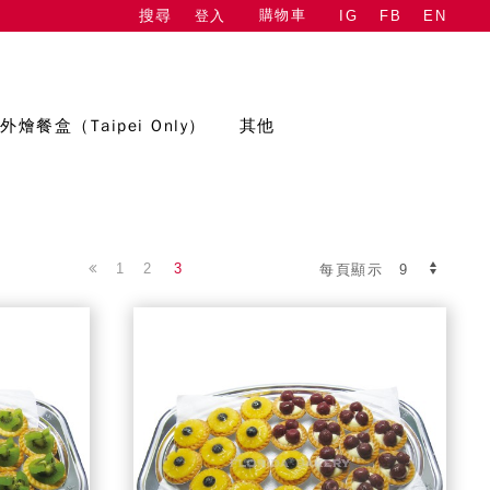
購物車
登入
IG
FB
EN
搜尋
外燴餐盒（Taipei Only）
其他
1
2
3
每頁顯示