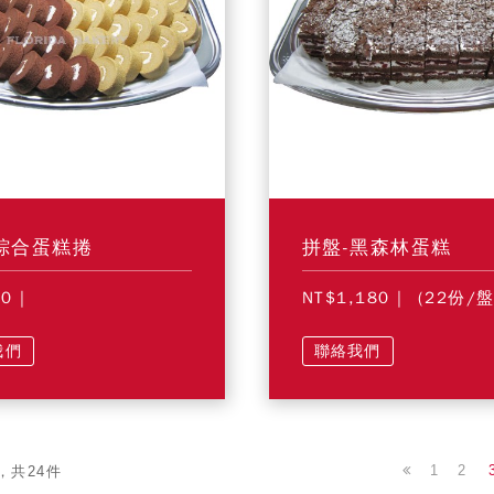
綜合蛋糕捲
拼盤-黑森林蛋糕
80
|
NT$1,180
| (22份/盤
我們
聯絡我們
1
2
，共24件