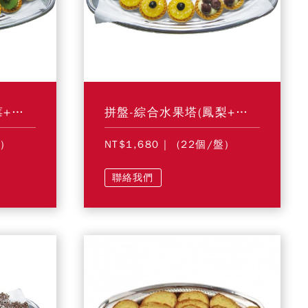
拼盤-綜合水果塔(草莓+奇異果)
拼盤-綜合水果塔(鳳梨+黑櫻桃)
)
NT$1,680
| (22個/盤)
聯絡我們