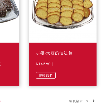
拼盤-大蒜奶油法包
)
NT$580
|
聯絡我們
3
每頁顯示