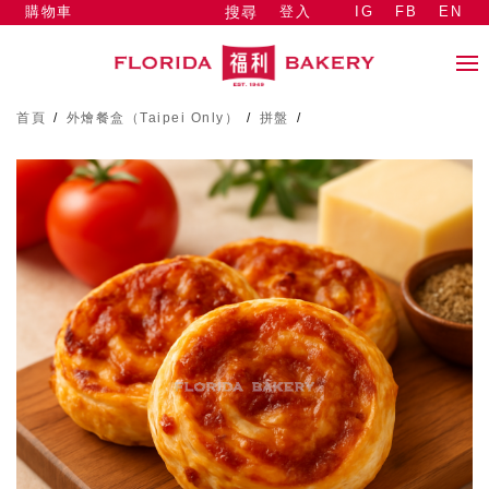
購物車
登入
IG
FB
EN
搜尋
首頁
/
外燴餐盒（Taipei Only）
/
拼盤
/