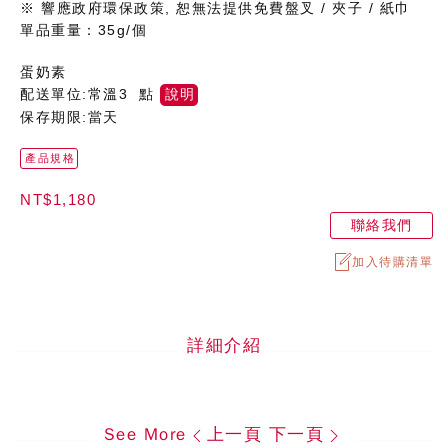
※ 響應政府環保政策, 恕無法提供免費盤叉 / 夾子 / 紙巾
單品重量：35g/個
蛋奶素
配送單位:常溫3 點
說明
保存期限:當天
產品規格
NT$1,180
聯絡我們
加入待購清單
詳細介紹
See More
上一頁
下一頁