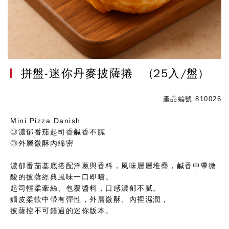
拼盤-迷你丹麥披薩捲
(25入/盤)
產品編號:810026
Mini Pizza Danish
◎濃郁番茄起司香鹹香不膩
◎外層微酥內綿密
濃郁番茄基底搭配洋蔥與香料，風味層層堆疊，鹹香中帶微
酸的披薩經典風味一口即嚐。
起司輕柔牽絲、包覆醬料，口感濃郁不膩。
麵皮柔軟中帶有彈性，外層微酥、內裡濕潤，
披薩控不可錯過的迷你版本。