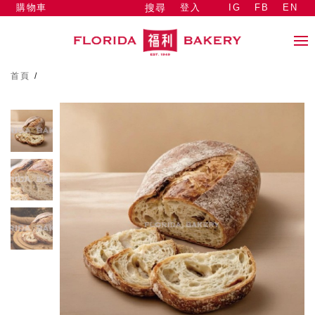
購物車
登入
IG
FB
EN
搜尋
首頁
/