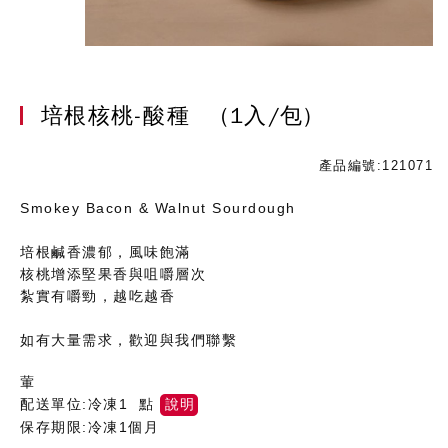
培根核桃-酸種
(1入/包)
產品編號:121071
Smokey Bacon & Walnut Sourdough
培根鹹香濃郁，風味飽滿
核桃增添堅果香與咀嚼層次
紮實有嚼勁，越吃越香
如有大量需求，歡迎與我們聯繫
葷
配送單位:冷凍1 點
說明
保存期限:冷凍1個月