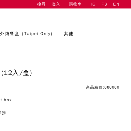
購物車
登入
IG
FB
EN
搜尋
外燴餐盒（Taipei Only）
其他
(12入/盒)
產品編號:880080
ft box
業務