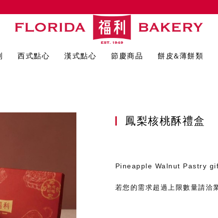
列
西式點心
漢式點心
節慶商品
餅皮&薄餅類
鳳梨核桃酥禮盒
Pineapple Walnut Pastry gi
若您的需求超過上限數量請洽