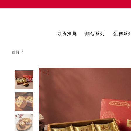
最夯推薦
麵包系列
蛋糕系
首頁
/