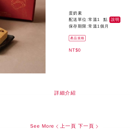
蛋奶素
配送單位:常溫1 點
說明
保存期限:常溫1個月
產品規格
NT$0
詳細介紹
See More
上一頁
下一頁