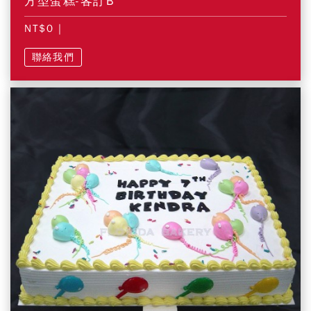
方型蛋糕-客訂B
NT$0
|
聯絡我們