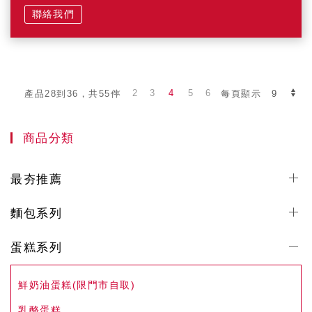
聯絡我們
2
3
4
5
6
產品28到36，共55件
每頁顯示
商品分類
最夯推薦
麵包系列
蛋糕系列
鮮奶油蛋糕(限門市自取)
乳酪蛋糕