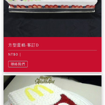
方型蛋糕-客訂D
NT$0
|
聯絡我們