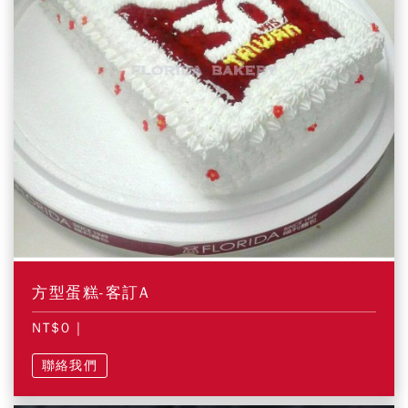
方型蛋糕-客訂A
NT$0
|
聯絡我們