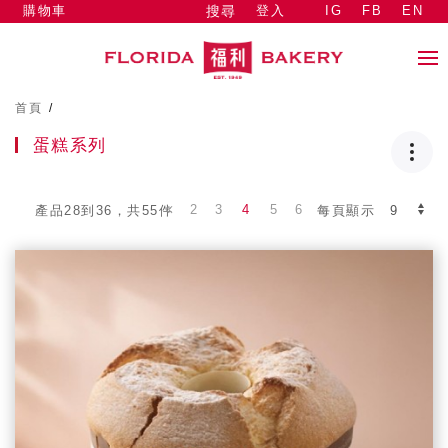
購物車
登入
IG
FB
EN
搜尋
首頁
/
蛋糕系列
2
3
4
5
6
產品28到36，共55件
每頁顯示