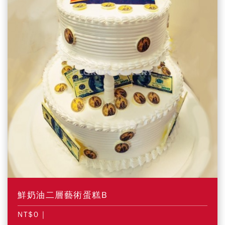
鮮奶油二層藝術蛋糕B
NT$0
|