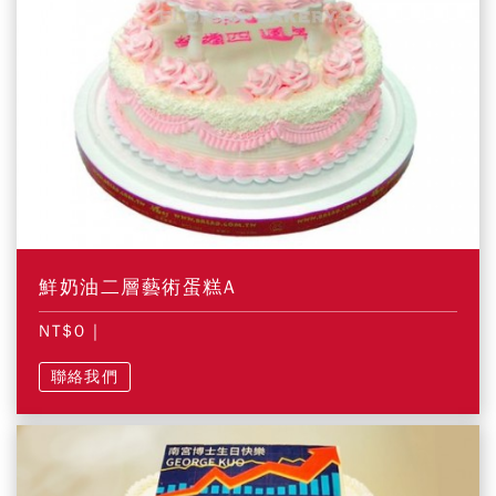
鮮奶油二層藝術蛋糕A
NT$0
|
聯絡我們