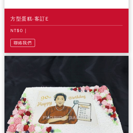
方型蛋糕-客訂E
NT$0
|
聯絡我們