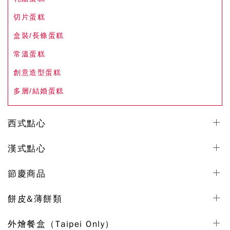
切片蛋糕
盒裝/長條蛋糕
常溫蛋糕
創意造型蛋糕
多層/結婚蛋糕
西式點心
漢式點心
節慶商品
餅皮&薄餅類
外燴餐盒（Taipei Only）