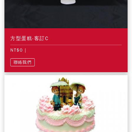
方型蛋糕-客訂C
NT$0
|
聯絡我們