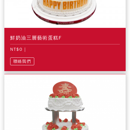
鮮奶油三層藝術蛋糕F
NT$0
|
聯絡我們