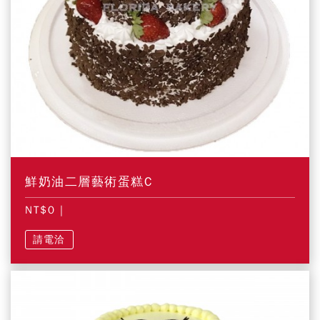
鮮奶油二層藝術蛋糕C
NT$0
|
請電洽