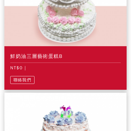
鮮奶油三層藝術蛋糕B
NT$0
|
聯絡我們