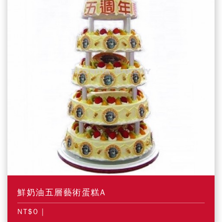
鮮奶油五層藝術蛋糕A
NT$0
|