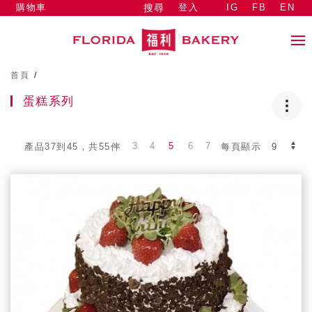
購物車
登入
IG
FB
EN
搜尋
首頁
/
蛋糕系列
3
4
5
6
7
產品37到45，共55件
每頁顯示