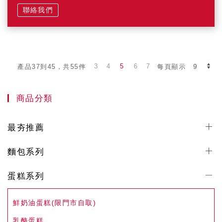
聯絡我們
3
4
5
6
7
產品37到45，共55件
每頁顯示
商品分類
最夯推薦
麵包系列
蛋糕系列
鮮奶油蛋糕(限門市自取)
乳酪蛋糕