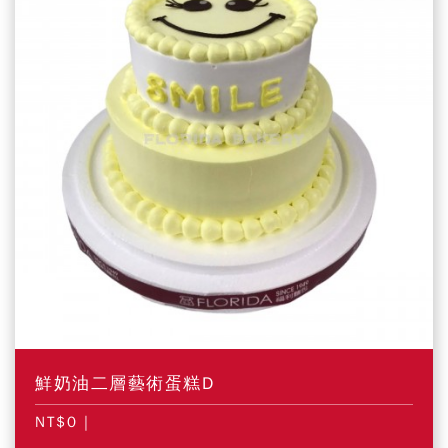
鮮奶油二層藝術蛋糕D
NT$0
|