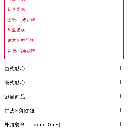
切片蛋糕
盒裝/長條蛋糕
常溫蛋糕
創意造型蛋糕
多層/結婚蛋糕
西式點心
漢式點心
節慶商品
餅皮&薄餅類
外燴餐盒（Taipei Only）