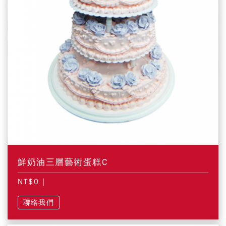
鮮奶油三層藝術蛋糕C
NT$0
|
聯絡我們