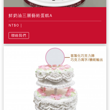
鮮奶油三層藝術蛋糕A
NT$0
|
聯絡我們